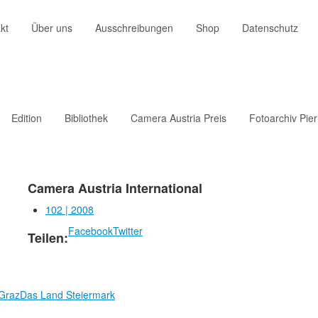
kt
Über uns
Ausschreibungen
Shop
Datenschutz
Edition
Bibliothek
Camera Austria Preis
Fotoarchiv Pie
Camera Austria International
102 | 2008
Facebook
Twitter
Teilen:
 Graz
Das Land Steiermark