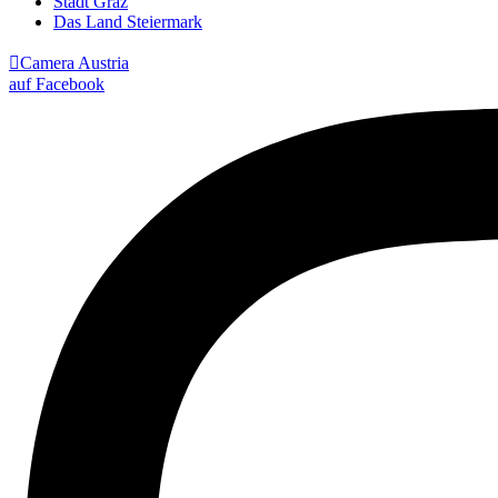
Stadt Graz
Das Land Steiermark

Camera Austria
auf Facebook