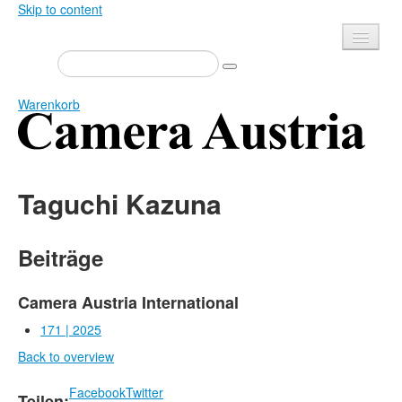
Skip to content
Presse
Veranstaltungen
Warenkorb
Newsletter
Kontakt
Home
Über uns
Taguchi Kazuna
Zeitschrift
Ausschreibungen
Ausstellungen
Shop
Beiträge
Bücher
Datenschutz
Edition
Camera Austria International
Mediadaten
Bibliothek
171 | 2025
Back to overview
Camera Austria Preis
Fotoarchiv Pierre Bourdieu
Facebook
Twitter
Teilen: