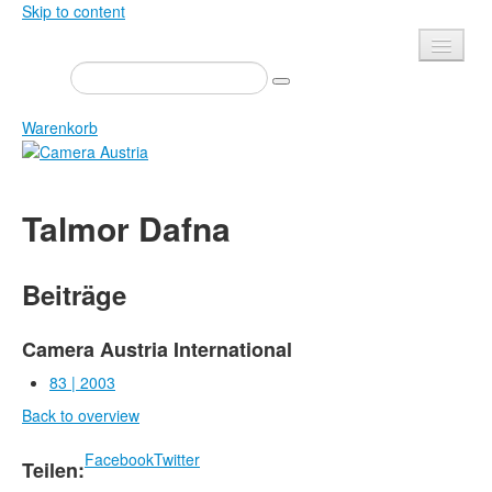
Skip to content
Presse
Veranstaltungen
Warenkorb
Newsletter
Kontakt
Home
Talmor Dafna
Über uns
Zeitschrift
Ausschreibungen
Ausstellungen
Beiträge
Shop
Bücher
Datenschutz
Edition
Camera Austria International
Bibliothek
83 | 2003
Mediadaten
Back to overview
Camera Austria Preis
Fotoarchiv Pierre Bourdieu
Facebook
Twitter
Teilen: