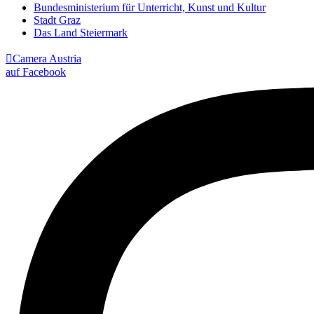
Bundesministerium für Unterricht, Kunst und Kultur
Stadt Graz
Das Land Steiermark

Camera Austria
auf Facebook