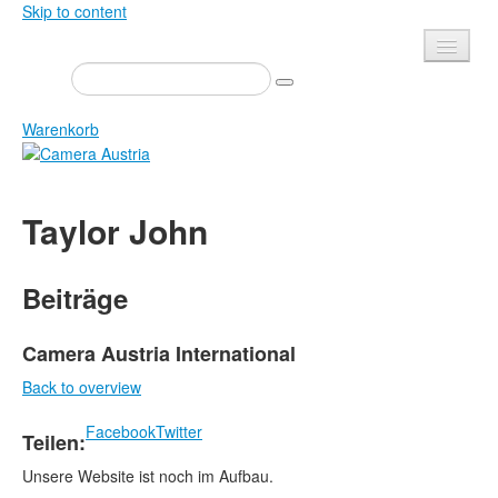
Skip to content
Presse
Veranstaltungen
Warenkorb
Newsletter
Kontakt
Home
Taylor John
Über uns
Zeitschrift
Ausschreibungen
Ausstellungen
Beiträge
Shop
Bücher
Datenschutz
Edition
Camera Austria International
Bibliothek
Back to overview
Mediadaten
Camera Austria Preis
Facebook
Twitter
Teilen:
Fotoarchiv Pierre Bourdieu
Unsere Website ist noch im Aufbau.