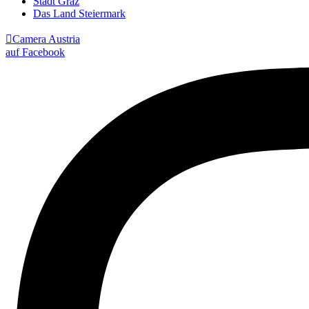
Stadt Graz
Das Land Steiermark

Camera Austria
auf Facebook