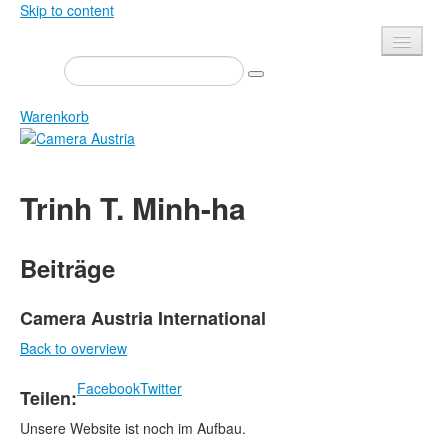
Skip to content
Presse
Veranstaltungen
Warenkorb
Newsletter
Kontakt
Home
Trinh T. Minh-ha
Über uns
Zeitschrift
Ausschreibungen
Ausstellungen
Beiträge
Shop
Bücher
Datenschutz
Edition
Camera Austria International
Bibliothek
Back to overview
Mediadaten
Camera Austria Preis
Facebook
Twitter
Teilen:
Fotoarchiv Pierre Bourdieu
Unsere Website ist noch im Aufbau.