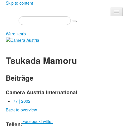
Skip to content
Presse
Veranstaltungen
Warenkorb
Newsletter
Kontakt
Home
Tsukada Mamoru
Über uns
Zeitschrift
Ausschreibungen
Ausstellungen
Beiträge
Shop
Bücher
Datenschutz
Edition
Camera Austria International
Bibliothek
77 | 2002
Mediadaten
Back to overview
Camera Austria Preis
Fotoarchiv Pierre Bourdieu
Facebook
Twitter
Teilen: