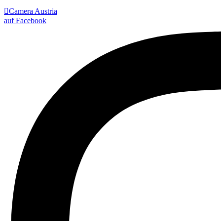

Camera Austria
auf Facebook