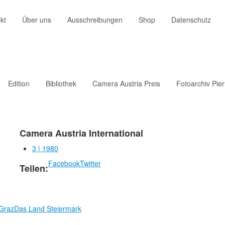
kt
Über uns
Ausschreibungen
Shop
Datenschutz
Edition
Bibliothek
Camera Austria Preis
Fotoarchiv Pie
Camera Austria International
3 | 1980
Facebook
Twitter
Teilen:
 Graz
Das Land Steiermark