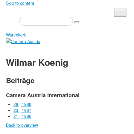
Skip to content
Presse
Veranstaltungen
Warenkorb
Newsletter
Kontakt
Home
Wilmar Koenig
Über uns
Zeitschrift
Ausschreibungen
Ausstellungen
Beiträge
Shop
Bücher
Datenschutz
Edition
Camera Austria International
Bibliothek
28 | 1988
Mediadaten
23 | 1987
Camera Austria Preis
21 | 1986
Fotoarchiv Pierre Bourdieu
Back to overview