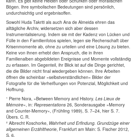
kann. Es gibt keine Helden oder Schurken oder moralischen
Bögen. Ihre symbolischen Bedeutungen sind persönlich,
undurchsichtig und ergebnisoffen.
Sowohl Huda Takriti als auch Ana de Almeida ehren das
alltägliche Archiv, widersetzen sich aber dessen
Instrumentalisierung. Indem sie mit der Kadenz von Lücken und
Fülle in den Familienfotos spielen, legen sie Rechenschaft über
Krisenmomente ab, ohne zu urteilen und eine Lösung zu bieten.
Keine von ihnen erhebt den Anspruch, die in ihren
Familienalben abgebildeten Ereignisse und Momente vollständig
zu erfassen. Im Gegenteil, ihr Blick ist auf die Dinge gerichtet,
die die Bilder nicht final wiedergeben können. Ihre Arbeiten
öffnen die scheinbar »selbstverständlichen« Bilder der
Fotografie für die Verheißungen von Potenzial, Möglichkeit und
Hoffnung.
¹ Pierre Nora, »Between Memory and History.
Les Lieux de
Mémoire
«, in:
Representations
26, Sonderausgabe »Memory
and Counter-Memory«, (Frühling 1989), S. 7–24, hier S. 7.
Übers. C. R.
² Albrecht Koschorke,
Wahrheit und Erfindung. Grundzüge einer
allgemeinen Erzähltheorie
, Frankfurt am Main: S. Fischer 2012,
S. 6.