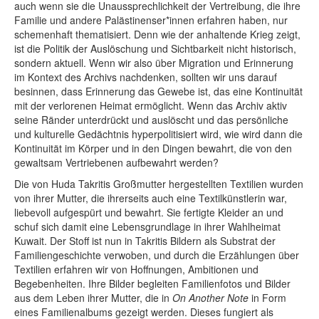
auch wenn sie die Unaussprechlichkeit der Vertreibung, die ihre
Familie und andere Palästinenser*innen erfahren haben, nur
schemenhaft thematisiert. Denn wie der anhaltende Krieg zeigt,
ist die Politik der Auslöschung und Sichtbarkeit nicht historisch,
sondern aktuell. Wenn wir also über Migration und Erinnerung
im Kontext des Archivs nachdenken, sollten wir uns darauf
besinnen, dass Erinnerung das Gewebe ist, das eine Kontinuität
mit der verlorenen Heimat ermöglicht. Wenn das Archiv aktiv
seine Ränder unterdrückt und auslöscht und das persönliche
und kulturelle Gedächtnis hyperpolitisiert wird, wie wird dann die
Kontinuität im Körper und in den Dingen bewahrt, die von den
gewaltsam Vertriebenen aufbewahrt werden?
Die von Huda Takritis Großmutter hergestellten Textilien wurden
von ihrer Mutter, die ihrerseits auch eine Textilkünstlerin war,
liebevoll aufgespürt und bewahrt. Sie fertigte Kleider an und
schuf sich damit eine Lebensgrundlage in ihrer Wahlheimat
Kuwait. Der Stoff ist nun in Takritis Bildern als Substrat der
Familiengeschichte verwoben, und durch die Erzählungen über
Textilien erfahren wir von Hoffnungen, Ambitionen und
Begebenheiten. Ihre Bilder begleiten Familienfotos und Bilder
aus dem Leben ihrer Mutter, die in
On Another Note
in Form
eines Familienalbums gezeigt werden. Dieses fungiert als