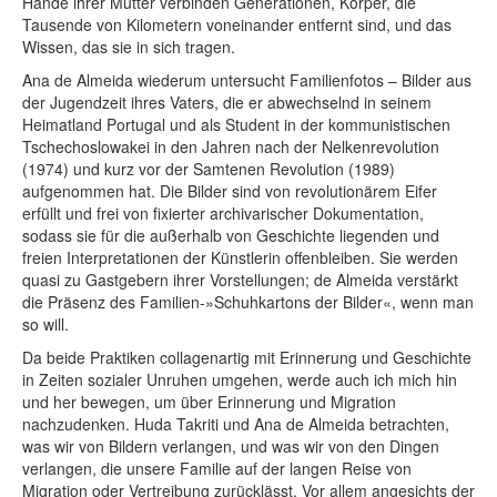
Hände ihrer Mutter verbinden Generationen, Körper, die
Tausende von Kilometern voneinander entfernt sind, und das
Wissen, das sie in sich tragen.
Ana de Almeida wiederum untersucht Familienfotos – Bilder aus
der Jugendzeit ihres Vaters, die er abwechselnd in seinem
Heimatland Portugal und als Student in der kommunistischen
Tschechoslowakei in den Jahren nach der Nelkenrevolution
(1974) und kurz vor der Samtenen Revolution (1989)
aufgenommen hat. Die Bilder sind von revolutionärem Eifer
erfüllt und frei von fixierter archivarischer Dokumentation,
sodass sie für die außerhalb von Geschichte liegenden und
freien Interpretationen der Künstlerin offenbleiben. Sie werden
quasi zu Gastgebern ihrer Vorstellungen; de Almeida verstärkt
die Präsenz des Familien-»Schuhkartons der Bilder«, wenn man
so will.
Da beide Praktiken collagenartig mit Erinnerung und Geschichte
in Zeiten sozialer Unruhen umgehen, werde auch ich mich hin
und her bewegen, um über Erinnerung und Migration
nachzudenken. Huda Takriti und Ana de Almeida betrachten,
was wir von Bildern verlangen, und was wir von den Dingen
verlangen, die unsere Familie auf der langen Reise von
Migration oder Vertreibung zurücklässt. Vor allem angesichts der