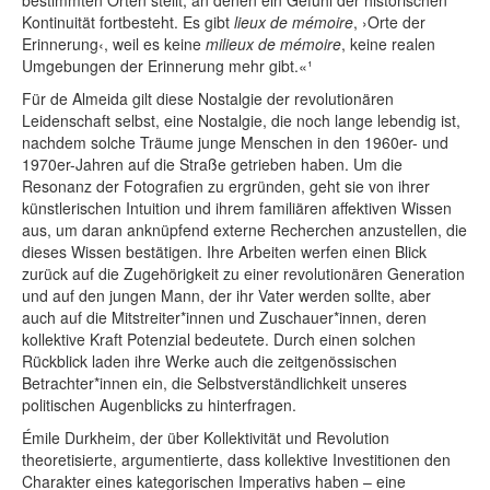
bestimmten Orten stellt, an denen ein Gefühl der historischen
Kontinuität fortbesteht. Es gibt
lieux de mémoire
, ›Orte der
Erinnerung‹, weil es keine
milieux de mémoire
, keine realen
Umgebungen der Erinnerung mehr gibt.«¹
Für de Almeida gilt diese Nostalgie der revolutionären
Leidenschaft selbst, eine Nostalgie, die noch lange lebendig ist,
nachdem solche Träume junge Menschen in den 1960er- und
1970er-Jahren auf die Straße getrieben haben. Um die
Resonanz der Fotografien zu ergründen, geht sie von ihrer
künstlerischen Intuition und ihrem familiären affektiven Wissen
aus, um daran anknüpfend externe Recherchen anzustellen, die
dieses Wissen bestätigen. Ihre Arbeiten werfen einen Blick
zurück auf die Zugehörigkeit zu einer revolutionären Generation
und auf den jungen Mann, der ihr Vater werden sollte, aber
auch auf die Mitstreiter*innen und Zuschauer*innen, deren
kollektive Kraft Potenzial bedeutete. Durch einen solchen
Rückblick laden ihre Werke auch die zeitgenössischen
Betrachter*innen ein, die Selbstverständlichkeit unseres
politischen Augenblicks zu hinterfragen.
Émile Durkheim, der über Kollektivität und Revolution
theoretisierte, argumentierte, dass kollektive Investitionen den
Charakter eines kategorischen Imperativs haben – eine