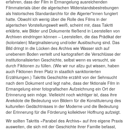
erfahren, dass der Film in Ermangelung ausreichenden
Filmmaterials über die algerischen Widerstandsbestrebungen
als historisches Standardarchiv für die Algerier*innen fungiert
hatte. Obwohl ich wenig über die Rolle des Films in der
algerischen Vorstellungswelt weiß, scheint mir, dass Takriti
erklärte, wie Bilder und Dokumente fließend in Leerstellen von
Archiven eindringen können – Leerstellen, die das Prädikat der
(kolonialen) Marginalisierung und/oder Auslöschung sind. Das
Bild dringt in die Lücken des Archivs wie Wasser sich auf
unebenem Boden verteilt und kartografiert die Verschlüsse der
institutionalisierten Geschichte, selbst wenn es versucht, sie
durch Fiktionen zu füllen. (Wie wir nur allzu gut wissen, haben
auch Fiktionen ihren Platz in staatlich sanktionierten
Erzählungen.) Takritis Geschichte erzählt von der Sehnsucht
nach dem Dokument und legt nahe, dass der fiktionale Film in
Ermangelung einer fotografischen Aufzeichnung ein Ort der
Erinnerung sein möge. Vielleicht noch wichtiger ist, dass ihre
Anekdote die Bedeutung von Bildern für die Konstituierung des
kulturellen Gedächtnisses in der Moderne und die Bedeutung
der Erinnerung für die Förderung kollektiver Hoffnung aufzeigt.
Wir sollten Takritis »Parabel des Archivs« auf ihre eigene Praxis
ausweiten, die sich mit der Geschichte ihrer Familie befasst,