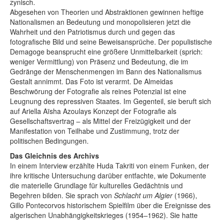
zynisch.
Abgesehen von Theorien und Abstraktionen gewinnen heftige
Nationalismen an Bedeutung und monopolisieren jetzt die
Wahrheit und den Patriotismus durch und gegen das
fotografische Bild und seine Beweisansprüche. Der populistische
Demagoge beansprucht eine größere Unmittelbarkeit (sprich:
weniger Vermittlung) von Präsenz und Bedeutung, die im
Gedränge der Menschenmengen im Bann des Nationalismus
Gestalt annimmt. Das Foto ist verarmt. De Almeidas
Beschwörung der Fotografie als reines Potenzial ist eine
Leugnung des repressiven Staates. Im Gegenteil, sie beruft sich
auf Ariella Aïsha Azoulays Konzept der Fotografie als
Gesellschaftsvertrag – als Mittel der Freizügigkeit und der
Manifestation von Teilhabe und Zustimmung, trotz der
politischen Bedingungen.
Das Gleichnis des Archivs
In einem Interview erzählte Huda Takriti von einem Funken, der
ihre kritische Untersuchung darüber entfachte, wie Dokumente
die materielle Grundlage für kulturelles Gedächtnis und
Begehren bilden. Sie sprach von
Schlacht um Algier
(1966),
Gillo Pontecorvos historischem Spielfilm über die Ereignisse des
algerischen Unabhängigkeitskrieges (1954–1962). Sie hatte