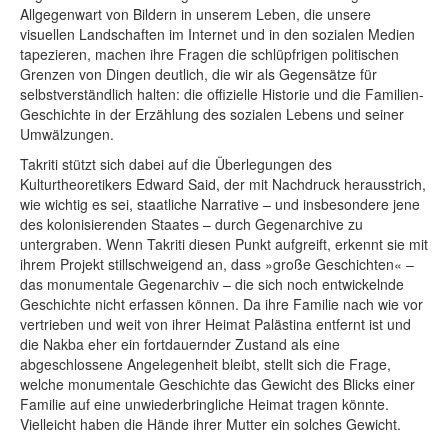
Allgegenwart von Bildern in unserem Leben, die unsere
visuellen Landschaften im Internet und in den sozialen Medien
tapezieren, machen ihre Fragen die schlüpfrigen politischen
Grenzen von Dingen deutlich, die wir als Gegensätze für
selbstverständlich halten: die offizielle Historie und die Familien-
Geschichte in der Erzählung des sozialen Lebens und seiner
Umwälzungen.
Takriti stützt sich dabei auf die Überlegungen des
Kulturtheoretikers Edward Said, der mit Nachdruck herausstrich,
wie wichtig es sei, staatliche Narrative – und insbesondere jene
des kolonisierenden Staates – durch Gegenarchive zu
untergraben. Wenn Takriti diesen Punkt aufgreift, erkennt sie mit
ihrem Projekt stillschweigend an, dass »große Geschichten« –
das monumentale Gegenarchiv – die sich noch entwickelnde
Geschichte nicht erfassen können. Da ihre Familie nach wie vor
vertrieben und weit von ihrer Heimat Palästina entfernt ist und
die Nakba eher ein fortdauernder Zustand als eine
abgeschlossene Angelegenheit bleibt, stellt sich die Frage,
welche monumentale Geschichte das Gewicht des Blicks einer
Familie auf eine unwiederbringliche Heimat tragen könnte.
Vielleicht haben die Hände ihrer Mutter ein solches Gewicht.