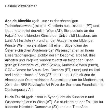
Rashmi Viswanathan
Ana de Almeida
(geb. 1987 in der ehemaligen
Tschechoslowakei) ist eine Künstlerin aus Lissabon (PT) und
lebt und arbeitet derzeit in Wien (AT). Sie studierte an der
Fakultät der bildenden Künste der Universität Lissabon, am
Lahti Art Institute (FI) und an der Akademie der bildenden
Künste Wien, wo sie aktuell mit einem Stipendium der
Österreichischen Akademie der Wissenschaften an ihrem
Dissertationsprojekt (Doktor der Philosophie) arbeitet. Ihre
Arbeiten und Projekte wurden zuletzt an folgenden Orten
gezeigt: Belvedere 21, Wien (2023), Kunsthalle Wien (2023),
CAV – Centre for Visual Arts, Coimbra (PT, 2022) und im Ústí
nad Labem House of Arts (CZ, 2021). 2021 erhielt Ana de
Almeida das Österreichische Staatsstipendium für Medienkunst,
2011 den BES Revelação Art Prize der Serralves Foundation for
Contemporary Art.
Huda Takriti
(geb. 1990 in Syrien) lebt als Künstlerin und
Wissenschaftlerin in Wien (AT). Sie studierte an der Fakultät für
bildende Künste in Damaskus (SY) und am TransArts-