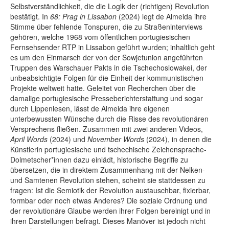
Selbstverständlichkeit, die die Logik der (richtigen) Revolution
bestätigt. In
68: Prag in Lissabon
(2024) legt de Almeida ihre
Stimme über fehlende Tonspuren, die zu Straßeninterviews
gehören, welche 1968 vom öffentlichen portugiesischen
Fernsehsender RTP in Lissabon geführt wurden; inhaltlich geht
es um den Einmarsch der von der Sowjetunion angeführten
Truppen des Warschauer Pakts in die Tschechoslowakei, der
unbeabsichtigte Folgen für die Einheit der kommunistischen
Projekte weltweit hatte. Geleitet von Recherchen über die
damalige portugiesische Presseberichterstattung und sogar
durch Lippenlesen, lässt de Almeida ihre eigenen
unterbewussten Wünsche durch die Risse des revolutionären
Versprechens fließen. Zusammen mit zwei anderen Videos,
April Words
(2024) und
November Words
(2024), in denen die
Künstlerin portugiesische und tschechische Zeichensprache-
Dolmetscher*innen dazu einlädt, historische Begriffe zu
übersetzen, die in direktem Zusammenhang mit der Nelken-
und Samtenen Revolution stehen, scheint sie stattdessen zu
fragen: Ist die Semiotik der Revolution austauschbar, fixierbar,
formbar oder noch etwas Anderes? Die soziale Ordnung und
der revolutionäre Glaube werden ihrer Folgen bereinigt und in
ihren Darstellungen befragt. Dieses Manöver ist jedoch nicht