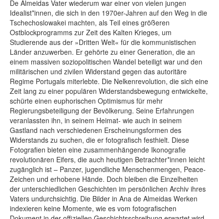
De Almeidas Vater wiederum war einer von vielen jungen
Idealist*innen, die sich in den 1970er-Jahren auf den Weg in die
Tschechoslowakei machten, als Teil eines größeren
Ostblockprogramms zur Zeit des Kalten Krieges, um
Studierende aus der »Dritten Welt« für die kommunistischen
Länder anzuwerben. Er gehörte zu einer Generation, die an
einem massiven soziopolitischen Wandel beteiligt war und den
militärischen und zivilen Widerstand gegen das autoritäre
Regime Portugals miterlebte. Die Nelkenrevolution, die sich eine
Zeit lang zu einer populären Widerstandsbewegung entwickelte,
schürte einen euphorischen Optimismus für mehr
Regierungsbeteiligung der Bevölkerung. Seine Erfahrungen
veranlassten ihn, in seinem Heimat- wie auch in seinem
Gastland nach verschiedenen Erscheinungsformen des
Widerstands zu suchen, die er fotografisch festhielt. Diese
Fotografien bieten eine zusammenhängende Ikonografie
revolutionären Eifers, die auch heutigen Betrachter*innen leicht
zugänglich ist – Panzer, jugendliche Menschenmengen, Peace-
Zeichen und erhobene Hände. Doch bleiben die Einzelheiten
der unterschiedlichen Geschichten im persönlichen Archiv ihres
Vaters undurchsichtig. Die Bilder in Ana de Almeidas Werken
indexieren keine Momente, wie es vom fotografischen
Dokument in der offiziellen Geschichtsschreibung erwartet wird.