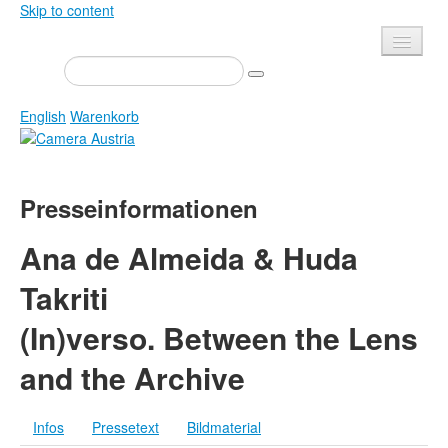
Skip to content
Presse
Veranstaltungen
English
Warenkorb
Newsletter
Kontakt
Home
Presseinformationen
Über uns
Zeitschrift
Ausschreibungen
Ausstellungen
Ana de Almeida & Huda
Shop
Bücher
Takriti
Datenschutz
Edition
(In)verso. Between the Lens
Bibliothek
Mediadaten
and the Archive
Camera Austria Preis
Fotoarchiv Pierre Bourdieu
Infos
Pressetext
Bildmaterial