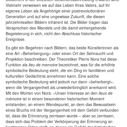
Vielmehr verweisen sie auf das Leben ihres Vaters, auf ihr
eigenes Leben als Angehörige einer postrevolutionären
Generation und auf eine ungewisse Zukunft, die diesen
jahrzehntealten Bildern inhärent ist. Die Bilder tragen das
Versprechen des Wandels und die damit einhergehende
Begeisterung in sich, nicht den Abschluss historischer
Ereignisse.
Es gibt ein Begehren nach Bildern, das beide Künstlerinnen als
eine Art »Beherbergung« oder einen Ort der Sehnsucht und
Projektion beschreiben. Der Theoretiker Pierre Nora hat diese
Funktion als
lieu de memoire
bezeichnet, was für die erhöhte
symbolische Bedeutung steht, die ein Ding im familiären und
kulturellen Gedächtnis annehmen kann. Eine solche
symbolische Bedeutung wird jedoch nur dann »beherbergt«,
wenn die Vergangenheit als unwiederbringlich anerkannt wird.
Mit den Worten von Nora: »Unser Interesse an den
lieux de
mémoire
ist in einem besonderen historischen Moment
entstanden, an einem Wendepunkt, an dem das Bewusstsein
eines Bruchs mit der Vergangenheit mit dem Gefühl verbunden
ist, dass die Erinnerung zerrissen wurde – aber so zerrissen,
dass sich das Problem der Verkörperung der Erinnerung an