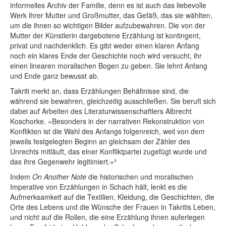
informelles Archiv der Familie, denn es ist auch das liebevolle
Werk ihrer Mutter und Großmutter, das Gefäß, das sie wählten,
um die ihnen so wichtigen Bilder aufzubewahren. Die von der
Mutter der Künstlerin dargebotene Erzählung ist kontingent,
privat und nachdenklich. Es gibt weder einen klaren Anfang
noch ein klares Ende der Geschichte noch wird versucht, ihr
einen linearen moralischen Bogen zu geben. Sie lehnt Anfang
und Ende ganz bewusst ab.
Takriti merkt an, dass Erzählungen Behältnisse sind, die
während sie bewahren, gleichzeitig ausschließen. Sie beruft sich
dabei auf Arbeiten des Literaturwissenschaftlers Albrecht
Koschorke. »Besonders in der narrativen Rekonstruktion von
Konflikten ist die Wahl des Anfangs folgenreich, weil von dem
jeweils festgelegten Beginn an gleichsam der Zähler des
Unrechts mitläuft, das einer Konfliktpartei zugefügt wurde und
das ihre Gegenwehr legitimiert.«²
Indem
On Another Note
die historischen und moralischen
Imperative von Erzählungen in Schach hält, lenkt es die
Aufmerksamkeit auf die Textilien, Kleidung, die Geschichten, die
Orte des Lebens und die Wünsche der Frauen in Takritis Leben,
und nicht auf die Rollen, die eine Erzählung ihnen auferlegen