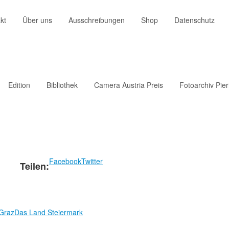
kt
Über uns
Ausschreibungen
Shop
Datenschutz
Edition
Bibliothek
Camera Austria Preis
Fotoarchiv Pie
Facebook
Twitter
Teilen:
 Graz
Das Land Steiermark