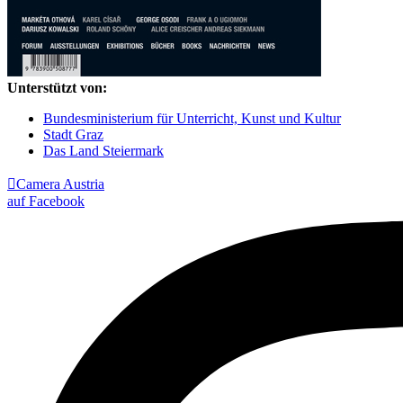
Unterstützt von:
Bundesministerium für Unterricht, Kunst und Kultur
Stadt Graz
Das Land Steiermark

Camera Austria
auf Facebook