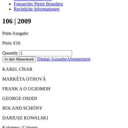
Fotoarchiv Pierre Bourdieu
Rechtliche Informationen
106 | 2009
Print-Ausgabe
Preis:
€
16
Quantity
Digital-Ausgabe
Abonnement
In den Warenkorb
KAREL CÌSAR
MARKÉTA OTHOVÁ
FRANK A O UGIOMOH
GEORGE OSODI
ROLAND SCHÖNY
DARIUSZ KOWALSKI
Kolumne / Column: