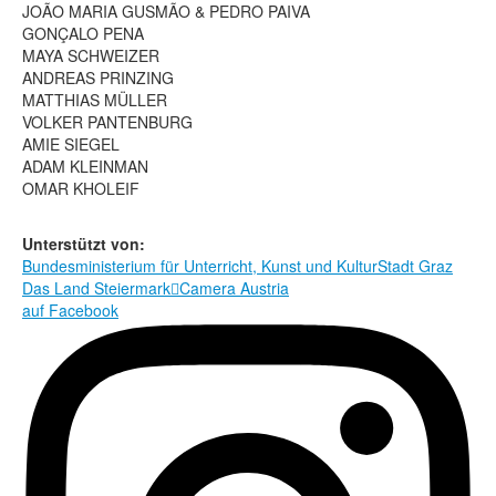
Rechtliche Informationen
JO
Ã
O MARIA GUSM
Ã
O & PEDRO PAIVA
GONÇALO PENA
MAYA SCHWEIZER
ANDREAS PRINZING
MATTHIAS MÜLLER
VOLKER PANTENBURG
AMIE SIEGEL
ADAM KLEINMAN
OMAR KHOLEIF
Unterstützt von:
Bundesministerium für Unterricht, Kunst und Kultur
Stadt Graz
Das Land Steiermark

Camera Austria
auf Facebook