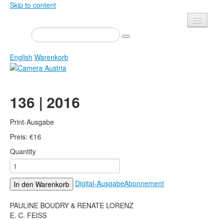
Skip to content
Presse
Veranstaltungen
English
Warenkorb
Newsletter
Kontakt
Home
136 | 2016
Über uns
Zeitschrift
Ausschreibungen
Ausstellungen
Print-Ausgabe
Shop
Preis:
Bücher
€
16
Quantity
Datenschutz
Edition
Bibliothek
Mediadaten
Digital-Ausgabe
Abonnement
In den Warenkorb
Camera Austria Preis
Fotoarchiv Pierre Bourdieu
PAULINE BOUDRY & RENATE LORENZ
E. C. FEISS