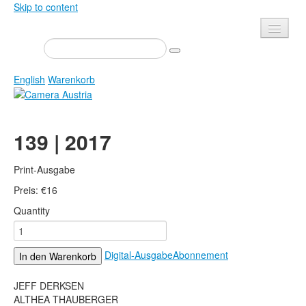
Skip to content
Presse
Veranstaltungen
English
Warenkorb
Newsletter
Kontakt
Home
139 | 2017
Über uns
Zeitschrift
Ausschreibungen
Ausstellungen
Print-Ausgabe
Shop
Preis:
Bücher
€
16
Quantity
Datenschutz
Edition
Bibliothek
Mediadaten
Digital-Ausgabe
Abonnement
In den Warenkorb
Camera Austria Preis
Fotoarchiv Pierre Bourdieu
JEFF DERKSEN
ALTHEA THAUBERGER