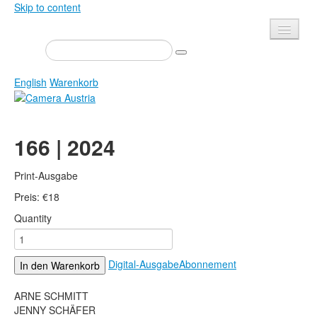
Skip to content
Presse
Veranstaltungen
English
Warenkorb
Newsletter
Kontakt
Home
166 | 2024
Über uns
Zeitschrift
Ausschreibungen
Ausstellungen
Print-Ausgabe
Shop
Preis:
Bücher
€
18
Quantity
Datenschutz
Edition
Bibliothek
Mediadaten
Digital-Ausgabe
Abonnement
In den Warenkorb
Camera Austria Preis
Fotoarchiv Pierre Bourdieu
ARNE SCHMITT
JENNY SCHÄFER