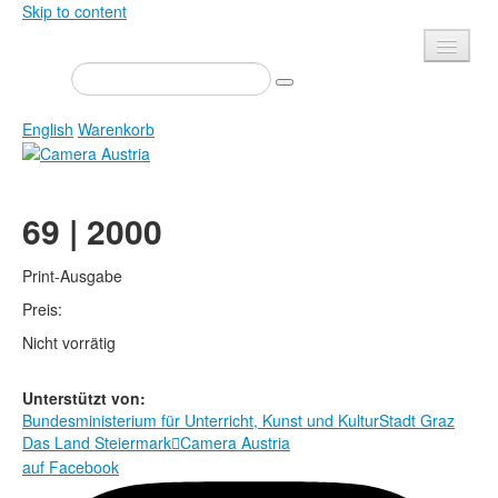
Skip to content
Presse
Veranstaltungen
English
Warenkorb
Newsletter
Kontakt
Home
69 | 2000
Über uns
Zeitschrift
Ausschreibungen
Ausstellungen
Print-Ausgabe
Shop
Preis:
Bücher
Nicht vorrätig
Datenschutz
Edition
Bibliothek
Mediadaten
Unterstützt von:
Bundesministerium für Unterricht, Kunst und Kultur
Stadt Graz
Camera Austria Preis
Das Land Steiermark
Camera Austria

Fotoarchiv Pierre Bourdieu
auf Facebook