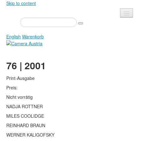
Skip to content
Presse
Veranstaltungen
English
Warenkorb
Newsletter
Kontakt
Home
76 | 2001
Über uns
Zeitschrift
Ausschreibungen
Ausstellungen
Print-Ausgabe
Shop
Preis:
Bücher
Nicht vorrätig
Datenschutz
Edition
NADJA ROTTNER
Bibliothek
Mediadaten
MILES COOLIDGE
Camera Austria Preis
REINHARD BRAUN
Fotoarchiv Pierre Bourdieu
WERNER KALIGOFSKY