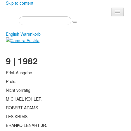
Skip to content
Presse
Veranstaltungen
English
Warenkorb
Newsletter
Kontakt
Home
9 | 1982
Über uns
Zeitschrift
Ausschreibungen
Ausstellungen
Print-Ausgabe
Shop
Preis:
Bücher
Nicht vorrätig
Datenschutz
Edition
MICHAEL KÖHLER
Bibliothek
Mediadaten
ROBERT ADAMS
Camera Austria Preis
LES KRIMS
Fotoarchiv Pierre Bourdieu
BRANKO LENART JR.