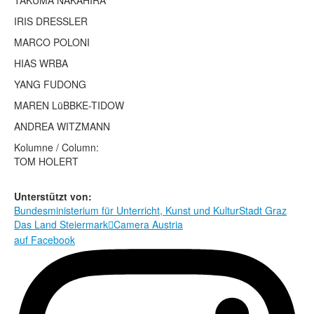
TAKUMA NAKAHIRA
Rechtliche Informationen
IRIS DRESSLER
MARCO POLONI
HIAS WRBA
YANG FUDONG
MAREN LüBBKE-TIDOW
ANDREA WITZMANN
Kolumne / Column:
TOM HOLERT
Unterstützt von:
Bundesministerium für Unterricht, Kunst und Kultur
Stadt Graz
Das Land Steiermark
Camera Austria

auf Facebook