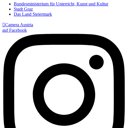
Bundesministerium für Unterricht, Kunst und Kultur
Stadt Graz
Das Land Steiermark

Camera Austria
auf Facebook