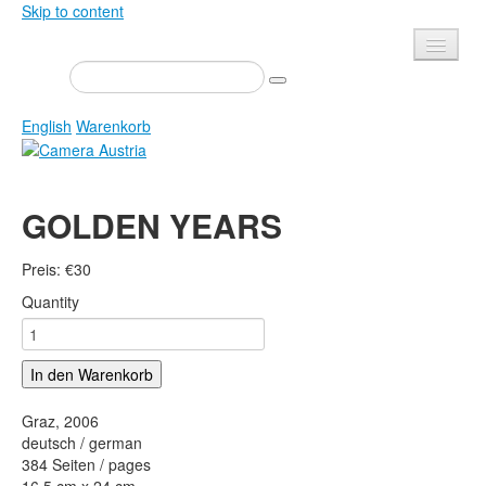
Skip to content
Presse
Veranstaltungen
English
Warenkorb
Newsletter
Kontakt
Home
GOLDEN YEARS
Über uns
Zeitschrift
Ausschreibungen
Ausstellungen
Preis:
€
30
Shop
Quantity
Bücher
Datenschutz
Edition
In den Warenkorb
Bibliothek
Mediadaten
Camera Austria Preis
Graz, 2006
deutsch / german
Fotoarchiv Pierre Bourdieu
384 Seiten / pages