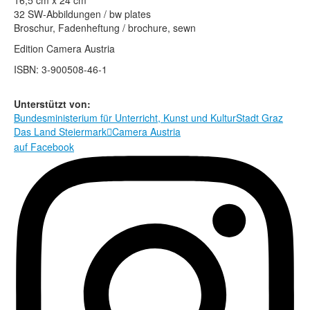
16,5 cm x 24 cm
Rechtliche Informationen
32 SW-Abbildungen / bw plates
Broschur, Fadenheftung / brochure, sewn
Edition Camera Austria
ISBN: 3-900508-46-1
Unterstützt von:
Bundesministerium für Unterricht, Kunst und Kultur
Stadt Graz
Das Land Steiermark
Camera Austria

auf Facebook