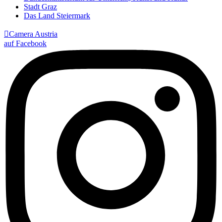
Stadt Graz
Das Land Steiermark

Camera Austria
auf Facebook