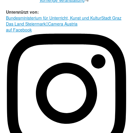
Vorherige Veranstaltung
→
Unterstützt von:
Bundesministerium für Unterricht, Kunst und Kultur
Stadt Graz
Das Land Steiermark

Camera Austria
auf Facebook