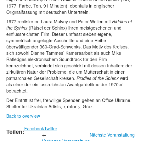
1977, Farbe, Ton, 91 Minuten), ebenfalls in englischer
Originalfassung mit deutschen Untertiteln.
1977 realisierten Laura Mulvey und Peter Wollen mit
Riddles of
the Sphinx
(Rätsel der Sphinx) ihren meistgesehenen und
einflussreichsten Film. Dieser umfasst sieben eigene,
symmetrisch angelegte Abschnitte und eine Reihe
überwältigender 360-Grad-Schwenks. Das Motiv des Kreises,
sich sowohl Dianne Tammes’ Kameraarbeit als auch Mike
Ratledges elektronischem Soundtrack für den Film
kennzeichnet, verbindet sich geschickt mit dessen Inhalten: der
zirkulären Natur der Probleme, die um Mutterschaft in einer
patriarchalen Gesellschaft kreisen.
Riddles of the Sphinx
wird
als einer der einflussreichsten Avantgardefilme der 1970er
betrachtet.
Der Eintritt ist frei, freiwillige Spenden gehen an Office Ukraine.
Shelter for Ukrainian Artists, < rotor >, Graz.
Back to overview
Facebook
Twitter
Teilen:
←
Nächste Veranstaltung