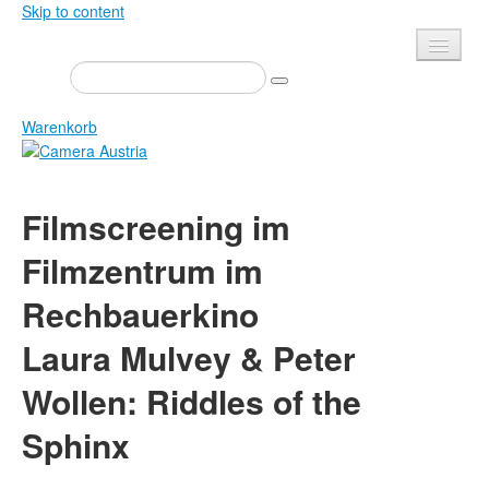
Skip to content
Presse
Veranstaltungen
Warenkorb
Newsletter
Kontakt
Home
Filmscreening im
Über uns
Zeitschrift
Filmzentrum im
Ausschreibungen
Ausstellungen
Rechbauerkino
Shop
Bücher
Datenschutz
Edition
Laura Mulvey & Peter
Bibliothek
Mediadaten
Wollen: Riddles of the
Camera Austria Preis
Sphinx
Fotoarchiv Pierre Bourdieu