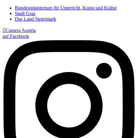
Bundesministerium für Unterricht, Kunst und Kultur
Stadt Graz
Das Land Steiermark

Camera Austria
auf Facebook