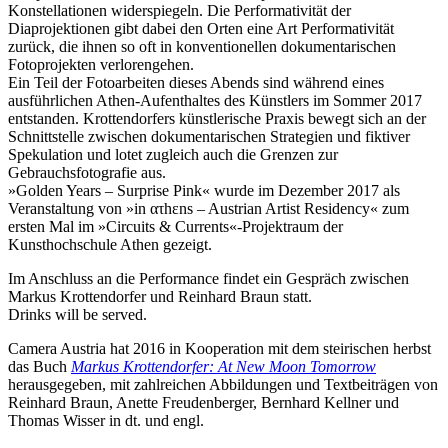
Konstellationen widerspiegeln. Die Performativität der
Diaprojektionen gibt dabei den Orten eine Art Performativität
zurück, die ihnen so oft in konventionellen dokumentarischen
Fotoprojekten verlorengehen.
Ein Teil der Fotoarbeiten dieses Abends sind während eines
ausführlichen Athen-Aufenthaltes des Künstlers im Sommer 2017
entstanden. Krottendorfers künstlerische Praxis bewegt sich an der
Schnittstelle zwischen dokumentarischen Strategien und fiktiver
Spekulation und lotet zugleich auch die Grenzen zur
Gebrauchsfotografie aus.
»Golden Years – Surprise Pink« wurde im Dezember 2017 als
Veranstaltung von »in ατhεns – Austrian Artist Residency« zum
ersten Mal im »Circuits & Currents«-Projektraum der
Kunsthochschule Athen gezeigt.
Im Anschluss an die Performance findet ein Gespräch zwischen
Markus Krottendorfer und Reinhard Braun statt.
Drinks will be served.
Camera Austria hat 2016 in Kooperation mit dem steirischen herbst
das Buch
Markus Krottendorfer: At New Moon Tomorrow
herausgegeben, mit zahlreichen Abbildungen und Textbeiträgen von
Reinhard Braun, Anette Freudenberger, Bernhard Kellner und
Thomas Wisser in dt. und engl.