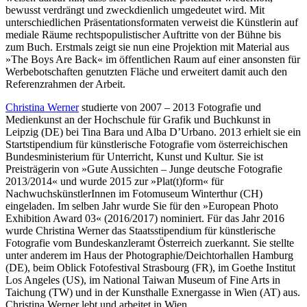
bewusst verdrängt und zweckdienlich umgedeutet wird. Mit
unterschiedlichen Präsentationsformaten verweist die Künstlerin auf
mediale Räume rechtspopulistischer Auftritte von der Bühne bis
zum Buch. Erstmals zeigt sie nun eine Projektion mit Material aus
»The Boys Are Back« im öffentlichen Raum auf einer ansonsten für
Werbebotschaften genutzten Fläche und erweitert damit auch den
Referenzrahmen der Arbeit.
Christina Werner
studierte von 2007 – 2013 Fotografie und
Medienkunst an der Hochschule für Grafik und Buchkunst in
Leipzig (DE) bei Tina Bara und Alba D’Urbano. 2013 erhielt sie ein
Startstipendium für künstlerische Fotografie vom österreichischen
Bundesministerium für Unterricht, Kunst und Kultur. Sie ist
Preisträgerin von »Gute Aussichten – Junge deutsche Fotografie
2013/2014« und wurde 2015 zur »Plat(t)form« für
NachwuchskünstlerInnen im Fotomuseum Winterthur (CH)
eingeladen. Im selben Jahr wurde Sie für den »European Photo
Exhibition Award 03« (2016/2017) nominiert. Für das Jahr 2016
wurde Christina Werner das Staatsstipendium für künstlerische
Fotografie vom Bundeskanzleramt Österreich zuerkannt. Sie stellte
unter anderem im Haus der Photographie/Deichtorhallen Hamburg
(DE), beim Oblick Fotofestival Strasbourg (FR), im Goethe Institut
Los Angeles (US), im National Taiwan Museum of Fine Arts in
Taichung (TW) und in der Kunsthalle Exnergasse in Wien (AT) aus.
Christina Werner lebt und arbeitet in Wien.