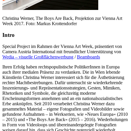
Christina Werner, The Boys Are Back, Projektion zur Vienna Art
Week 2017. Foto: Markus Krottendorfer
Intro
Special Project im Rahmen der Vienna Art Week, präsentiert von
Camera Austria International mit freundlicher Unterstützung von
Wedia – visuelle Großflächenwerbung
/
Beamboards
Ihren Erfolg haben rechtspopulistische PolitikerInnen in Europa
auch ihrer medialen Präsenz zu verdanken. Die in Wien lebende
Künstlerin Christina Werner interessiert sich für die Ästhetisierung
rechter Machtbestrebungen. Dafür untersucht sie wiederkehrende
Inszenierungs- und Repräsentationsstrategien, Gesten, Mimiken,
Rhetoriken und Symbole, die gleichzeitig moderne
Erscheinungsformen annehmen und an ein nationalsozialistisches
Erbe anknüpfen. Seit 2010 verarbeitet Christina Werner dazu
gesammeltes Material – eigene Fotografien und Videobilder sowie
gefundene Aufnahmen – in Werkserien, wie »Neues Europa« (2010
– 2015) und »The Boys Are Back« (2015 – 2016). Wiederholungen
in Form von Videoloops und übereinandergelegte Fotografien
weisen darauf hin, dass sich Geschichte potenziell wiederholt,