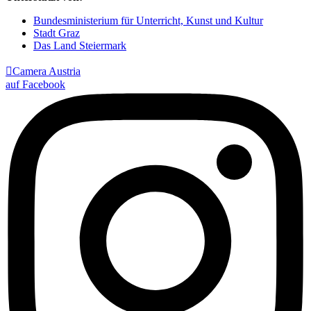
Bundesministerium für Unterricht, Kunst und Kultur
Stadt Graz
Das Land Steiermark

Camera Austria
auf Facebook