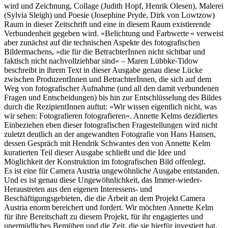
wird und Zeichnung, Collage (Judith Hopf, Henrik Olesen), Malerei
(Sylvia Sleigh) und Poesie (Josephine Pryde, Dirk von Lowtzow)
Raum in dieser Zeitschrift und eine in diesem Raum existierende
Verbundenheit gegeben wird. »Belichtung und Farbwerte « verweist
aber zunächst auf die technischen Aspekte des fotografischen
Bildermachens, »die für die BetrachterInnen nicht sichtbar und
faktisch nicht nachvollziehbar sind« – Maren Lübbke-Tidow
beschreibt in ihrem Text in dieser Ausgabe genau diese Lücke
zwischen ProduzentInnen und BetrachterInnen, die sich auf dem
Weg von fotografischer Aufnahme (und all den damit verbundenen
Fragen und Entscheidungen) bis hin zur Entschlüsselung des Bildes
durch die RezipientInnen auftut: »Wir wissen eigentlich nicht, was
wir sehen: Fotografieren fotografieren«. Annette Kelms dezidiertes
Einbeziehen eben dieser fotografischen Fragestellungen wird nicht
zuletzt deutlich an der angewandten Fotografie von Hans Hansen,
dessen Gespräch mit Hendrik Schwantes den von Annette Kelm
kuratierten Teil dieser Ausgabe schließt und die Idee und
Möglichkeit der Konstruktion im fotografischen Bild offenlegt.
Es ist eine für Camera Austria ungewöhnliche Ausgabe entstanden.
Und es ist genau diese Ungewöhnlichkeit, das Immer-wieder-
Heraustreten aus den eigenen Interessens- und
Beschäftigungsgebieten, die die Arbeit an dem Projekt Camera
Austria enorm bereichert und fordert. Wir möchten Annette Kelm
für ihre Bereitschaft zu diesem Projekt, für ihr engagiertes und
unermüdliches Bemühen und die Zeit, die sie hierfür investiert hat,