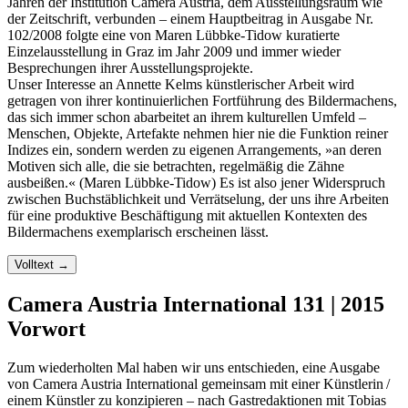
Jahren der Institution Camera Austria, dem Ausstellungsraum wie
der Zeitschrift, verbunden – einem Hauptbeitrag in Ausgabe Nr.
102/2008 folgte eine von Maren Lübbke-Tidow kuratierte
Einzelausstellung in Graz im Jahr 2009 und immer wieder
Besprechungen ihrer Ausstellungsprojekte.
Unser Interesse an Annette Kelms künstlerischer Arbeit wird
getragen von ihrer kontinuierlichen Fortführung des Bildermachens,
das sich immer schon abarbeitet an ihrem kulturellen Umfeld –
Menschen, Objekte, Artefakte nehmen hier nie die Funktion reiner
Indizes ein, sondern werden zu eigenen Arrangements, »an deren
Motiven sich alle, die sie betrachten, regelmäßig die Zähne
ausbeißen.« (Maren Lübbke-Tidow) Es ist also jener Widerspruch
zwischen Buchstäblichkeit und Verrätselung, der uns ihre Arbeiten
für eine produktive Beschäftigung mit aktuellen Kontexten des
Bildermachens exemplarisch erscheinen lässt.
Volltext
→
Camera Austria International 131 | 2015
Vorwort
Zum wiederholten Mal haben wir uns entschieden, eine Ausgabe
von Camera Austria International gemeinsam mit einer Künstlerin /
einem Künstler zu konzipieren – nach Gastredaktionen mit Tobias