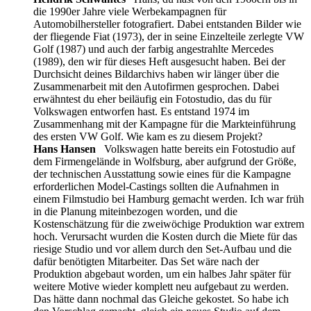
die 1990er Jahre viele Werbekampagnen für
Automobilhersteller fotografiert. Dabei entstanden Bilder wie
der fliegende Fiat (1973), der in seine Einzelteile zerlegte VW
Golf (1987) und auch der farbig angestrahlte Mercedes
(1989), den wir für dieses Heft ausgesucht haben. Bei der
Durchsicht deines Bildarchivs haben wir länger über die
Zusammenarbeit mit den Autofirmen gesprochen. Dabei
erwähntest du eher beiläufig ein Fotostudio, das du für
Volkswagen entworfen hast. Es entstand 1974 im
Zusammenhang mit der Kampagne für die Markteinführung
des ersten VW Golf. Wie kam es zu diesem Projekt?
Hans Hansen
Volkswagen hatte bereits ein Fotostudio auf
dem Firmengelände in Wolfsburg, aber aufgrund der Größe,
der technischen Ausstattung sowie eines für die Kampagne
erforderlichen Model-Castings sollten die Aufnahmen in
einem Filmstudio bei Hamburg gemacht werden. Ich war früh
in die Planung miteinbezogen worden, und die
Kostenschätzung für die zweiwöchige Produktion war extrem
hoch. Verursacht wurden die Kosten durch die Miete für das
riesige Studio und vor allem durch den Set-Aufbau und die
dafür benötigten Mitarbeiter. Das Set wäre nach der
Produktion abgebaut worden, um ein halbes Jahr später für
weitere Motive wieder komplett neu aufgebaut zu werden.
Das hätte dann nochmal das Gleiche gekostet. So habe ich