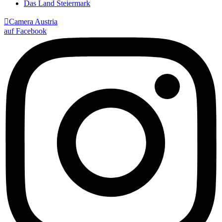
Das Land Steiermark

Camera Austria
auf Facebook