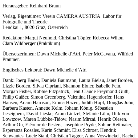
Herausgeber: Reinhard Braun
Verlag, Eigentümer: Verein CAMERA AUSTRIA. Labor für
Fotografie und Theorie.
Lendkai 1, 8020 Graz, Österreich
Redaktion: Margit Neuhold, Christina Töpfer, Rebecca Wilton
Clara Wildberger (Praktikum)
ÜbersetzerInnen: Dawn Michelle d’Atri, Peter McCavana, Wilfried
Prantner.
Englisches Lektorat: Dawn Michelle d’Atri
Dank: Joerg Bader, Daniela Baumann, Laura Bielau, Janet Borden,
Lizzie Borden, Silvia Cipriani, Shannon Ebner, Isabelle Fein,
Morgan Fisher, Robbie Fitzpatrick, Jean-Claude Freymond-Guth,
Philip Gaißer, Simon Greenberg, Valentina Hagendorfer, Hans
Hansen, Adam Harrison, Emma Hazen, Judith Hopf, Douglas John,
Barbara Kasten, Annette Kelm, Johann König, Sébastien
Leseigneur, David Lieske, Aram Lintzel, Stefanie Löhr, Dirk von
Lowtzow, Maren Lübbke-Tidow, Nasim Mirzai, Henrik Olesen,
Arthur Ou, Eléonor de Pesters, Josephine Pryde, Sabine Reit­maier,
Esperanza Rosales, Karin Schmidt, Elisa Schroer, Hendrik
Schwantes, Lucie Stahl, Christian Tagger, Anna Voswinckel, Rachel