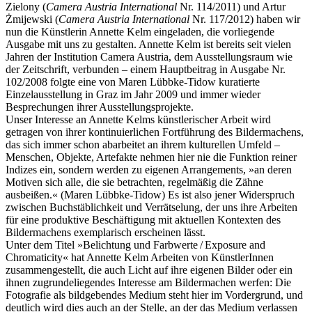
Zielony (
Camera Austria International
Nr. 114/2011) und Artur
Żmijewski (
Camera Austria International
Nr. 117/2012) haben wir
nun die Künstlerin Annette Kelm eingeladen, die vorliegende
Ausgabe mit uns zu gestalten. Annette Kelm ist bereits seit vielen
Jahren der Institution Camera Austria, dem Ausstellungsraum wie
der Zeitschrift, verbunden – einem Hauptbeitrag in Ausgabe Nr.
102/2008 folgte eine von Maren Lübbke-Tidow kuratierte
Einzelausstellung in Graz im Jahr 2009 und immer wieder
Besprechungen ihrer Ausstellungsprojekte.
Unser Interesse an Annette Kelms künstlerischer Arbeit wird
getragen von ihrer kontinuierlichen Fortführung des Bildermachens,
das sich immer schon abarbeitet an ihrem kulturellen Umfeld –
Menschen, Objekte, Artefakte nehmen hier nie die Funktion reiner
Indizes ein, sondern werden zu eigenen Arrangements, »an deren
Motiven sich alle, die sie betrachten, regelmäßig die Zähne
ausbeißen.« (Maren Lübbke-Tidow) Es ist also jener Widerspruch
zwischen Buchstäblichkeit und Verrätselung, der uns ihre Arbeiten
für eine produktive Beschäftigung mit aktuellen Kontexten des
Bildermachens exemplarisch erscheinen lässt.
Unter dem Titel »Belichtung und Farbwerte / Exposure and
Chromaticity« hat Annette Kelm Arbeiten von KünstlerInnen
zusammengestellt, die auch Licht auf ihre eigenen Bilder oder ein
ihnen zugrundeliegendes Interesse am Bildermachen werfen: Die
Fotografie als bildgebendes Medium steht hier im Vordergrund, und
deutlich wird dies auch an der Stelle, an der das Medium verlassen