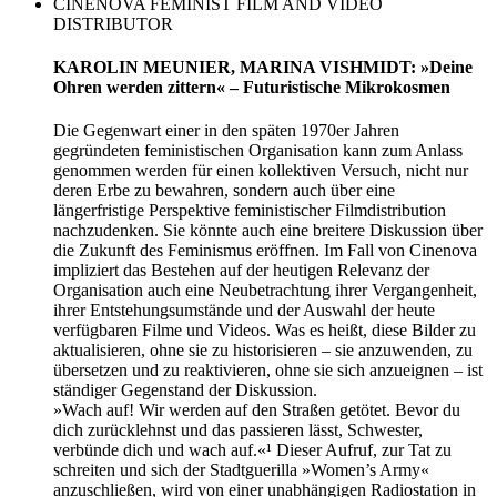
CINENOVA FEMINIST FILM AND VIDEO
DISTRIBUTOR
KAROLIN MEUNIER, MARINA VISHMIDT: »Deine
Ohren werden zittern« – Futuristische Mikrokosmen
Die Gegenwart einer in den späten 1970er Jahren
gegründeten feministischen Organisation kann zum Anlass
genommen werden für einen kollektiven Versuch, nicht nur
deren Erbe zu bewahren, sondern auch über eine
längerfristige Perspektive feministischer Filmdistribution
nachzudenken. Sie könnte auch eine breitere Diskussion über
die Zukunft des Feminismus eröffnen. Im Fall von Cinenova
impliziert das Bestehen auf der heutigen Relevanz der
Organisation auch eine Neubetrachtung ihrer Vergangenheit,
ihrer Entstehungsumstände und der Auswahl der heute
verfügbaren Filme und Videos. Was es heißt, diese Bilder zu
aktualisieren, ohne sie zu historisieren – sie anzuwenden, zu
übersetzen und zu reaktivieren, ohne sie sich anzueignen – ist
ständiger Gegenstand der Diskussion.
»Wach auf! Wir werden auf den Straßen getötet. Bevor du
dich zurücklehnst und das passieren lässt, Schwester,
verbünde dich und wach auf.«¹ Dieser Aufruf, zur Tat zu
schreiten und sich der Stadtguerilla »Women’s Army«
anzuschließen, wird von einer unabhängigen Radiostation in