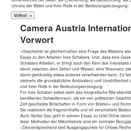
Unruhe der Bilder und ihrer Rolle in der Bedeutungserzeugung.
Volltext
→
Camera Austria Internation
Vorwort
»Geschichte ist gleichermaßen eine Frage des Wissens wie
Essay zu den Arbeiten Ines Schabers. Und, dass eine Gesell
Schabers Arbeiten, er bringt auch den Kern des Interesses
damit zwischen dem Sehen und Wissen, eine Resonanz zwis
damit gleichzeitig etwas anderes verschwinden kann. Es fehl
vielmehr die grundsätzliche Ambivalenz und Umstrittenheit de
und ihrer Rolle in der Bedeutungserzeugung.
Für Ines Schaber selbst steht das fotografische Bild eben
bevölkerten Schwellenraum, als ein von politischen Geschich
Zeit geschickte Botschaften in Form von Briefen« und Komm
Sie reaktiviert die fragmenthafte und oft verschüttete Be
Auch Sønke Gau geht in seinem Essay zu Uriel Orlow davon 
lässt. Methoden der Mikrohistorie sind ein zentraler Bezug
»Dementsprechend sind Ausgangspunkte für Orlows Recherch