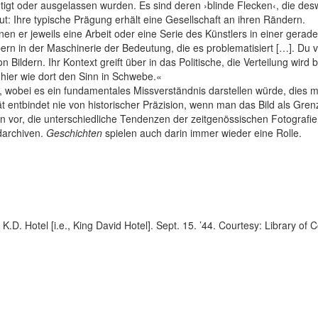
tigt oder ausgelassen wurden. Es sind deren ›blinde Flecken‹, die de
: Ihre typische Prägung erhält eine Gesellschaft an ihren Rändern.
enen er jeweils eine Arbeit oder eine Serie des Künstlers in einer gera
pern in der Maschinerie der Bedeutung, die es problematisiert […]. Du 
ildern. Ihr Kontext greift über in das Politische, die Verteilung wird b
hier wie dort den Sinn in Schwebe.«
e, wobei es ein fundamentales Missverständnis darstellen würde, dies m
ät entbindet nie von historischer Präzision, wenn man das Bild als Gre
n vor, die unterschiedliche Tendenzen der zeitgenössischen Fotografie 
darchiven.
Geschichten
spielen auch darin immer wieder eine Rolle.
D. Hotel [i.e., King David Hotel]. Sept. 15. ’44. Courtesy: Library of