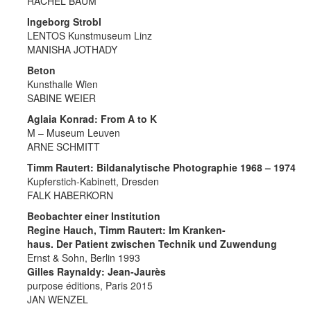
RACHEL BAUM
Ingeborg Strobl
LENTOS Kunstmuseum Linz
MANISHA JOTHADY
Beton
Kunsthalle Wien
SABINE WEIER
Aglaia Konrad: From A to K
M – Museum Leuven
ARNE SCHMITT
Timm Rautert: Bildanalytische Photographie 1968 – 1974
Kupferstich-Kabinett, Dresden
FALK HABERKORN
Beobachter einer Institution
Regine Hauch, Timm Rautert: Im Kranken-
haus. Der Patient zwischen Technik und Zuwendung
Ernst & Sohn, Berlin 1993
Gilles Raynaldy: Jean-Jaurès
purpose éditions, Paris 2015
JAN WENZEL