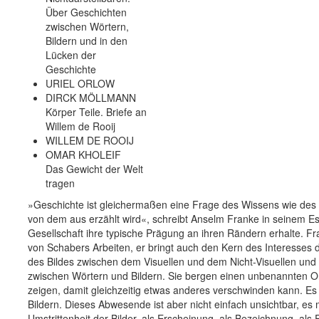
Über Geschichten
zwischen Wörtern,
Bildern und in den
Lücken der
Geschichte
URIEL ORLOW
DIRCK MÖLLMANN
Körper Teile. Briefe an
Willem de Rooij
WILLEM DE ROOIJ
OMAR KHOLEIF
Das Gewicht der Welt
tragen
»Geschichte ist gleichermaßen eine Frage des Wissens wie de
von dem aus erzählt wird«, schreibt Anselm Franke in seinem E
Gesellschaft ihre typische Prägung an ihren Rändern erhalte. Fr
von Schabers Arbeiten, er bringt auch den Kern des Interesses 
des Bildes zwischen dem Visuellen und dem Nicht-Visuellen u
zwischen Wörtern und Bildern. Sie bergen einen unbenannten O
zeigen, damit gleichzeitig etwas anderes verschwinden kann. Es f
Bildern. Dieses Abwesende ist aber nicht einfach unsichtbar, es
Umstrittenheit der Bilder, als Erscheinung, als Bezeichnung, als E