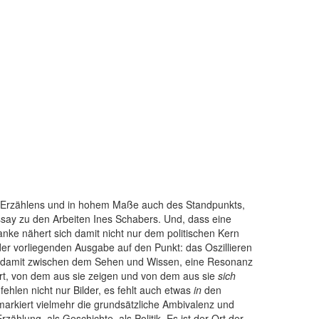
s Erzählens und in hohem Maße auch des Standpunkts,
ssay zu den Arbeiten Ines Schabers. Und, dass eine
anke nähert sich damit nicht nur dem politischen Kern
der vorliegenden Ausgabe auf den Punkt: das Oszillieren
nd damit zwischen dem Sehen und Wissen, eine Resonanz
rt, von dem aus sie zeigen und von dem aus sie
sich
ehlen nicht nur Bilder, es fehlt auch etwas
in
den
 markiert vielmehr die grundsätzliche Ambivalenz und
rzählung, als Geschichte, als Politik. Es ist der Ort der