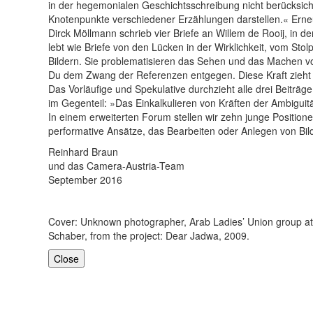
in der hegemonialen Geschichtsschreibung nicht berücksich
Knotenpunkte verschiedener Erzählungen darstellen.« Erneut
Dirck Möllmann schrieb vier Briefe an Willem de Rooij, in d
lebt wie Briefe von den Lücken in der Wirklichkeit, vom Stol
Bildern. Sie problematisieren das Sehen und das Machen von B
Du dem Zwang der Referenzen entgegen. Diese Kraft zieht 
Das Vorläufige und Spekulative durchzieht alle drei Beiträg
im Gegenteil: »Das Einkalkulieren von Kräften der Ambiguit
In einem erweiterten Forum stellen wir zehn junge Positione
performative Ansätze, das Bearbeiten oder Anlegen von Bil
Reinhard Braun
und das Camera-Austria-Team
September 2016
Cover: Unknown photographer, Arab Ladies’ Union group at K.
Schaber, from the project: Dear Jadwa, 2009.
Close