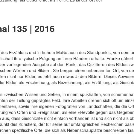
al 135 | 2016
 des Erzählens und in hohem Maße auch des Standpunkts, von dem aus
schaft ihre typische Prägung an ihren Rändern erhalte. Franke nähert 
 der vorliegenden Ausgabe auf den Punkt: das Oszillieren des Bildes z
chen Wörtern und Bildern. Sie bergen einen unbenannten Ort, von d
en nicht nur Bilder, es fehlt auch etwas
in
den Bildern. Dieses Abwesend
r Bilder, als Erscheinung, als Bezeichnung, als Erzählung, als Geschicht
falls »zwischen Wissen und Sehen, in einem spukhaften, von schemenhaf
ten der Teilung geprägtes Feld. Ihre Arbeiten drehen sich oft um einz
entaren, sowie ihre eigenen Fotografien von Landschaften, die die O
deutung von Orten und Ereignissen, als eine »Revolte gegen das Gegebe
aus, dass Geschichte nicht einfach vorhanden ist und sich nicht als 
spunkt des Künstlers, der für seine auf umfangreichen Recherchen bas
en spezifische Orte, die sich als Nebenschauplätze beschreiben las