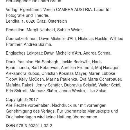
Herausgeber: Reinhard Braun
Verlag, Eigentümer: Verein CAMERA AUSTRIA. Labor für
Fotografie und Theorie.
Lendkai 1, 8020 Graz, Österreich
Redaktion: Margit Neuhold, Sabine Weier.
ÜbersetzerInnen: Dawn Michelle d’Atri, Nicholas Huckle, Wilfried
Prantner, Andrea Scrima.
Englisches Lektorat: Dawn Michelle d’Atri, Andrea Scrima.
Dank: Yasmine Eid-Sabbagh, Jackie Beckwith, Haris
Epaminonda, Bart Feberwee, Aurélien Froment, Maj Hasager,
Aleksandra Kubos, Christian Kosmas Mayer, Maren Lübbke-
Tidow, Kelly McCosh, Marina Paulenka, Eva Maria Ocherbauer,
Mafalda Rakoš, Jenny Schäfer, Dubravka Sekulić, Walter Seidl,
Erin Shirreff, Mateusz Skóra, Jenna Westra, Lisa Zalud.
Copyright © 2017
Alle Rechte vorbehalten. Nachdruck nur mit vorheriger
Genehmigung des Verlags. Für übermittelte Manuskripte und
Originalvorlagen wird keine Haftung übernommen.
ISBN 978-3-902911-32-2