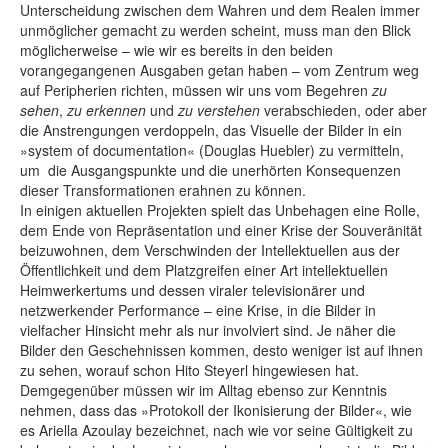
Unterscheidung zwischen dem Wahren und dem Realen immer
unmöglicher gemacht zu werden scheint, muss man den Blick
möglicherweise – wie wir es bereits in den beiden
vorangegangenen Ausgaben getan haben – vom Zentrum weg
auf Peripherien richten, müssen wir uns vom Begehren
zu
sehen
,
zu erkennen
und
zu verstehen
verabschieden, oder aber
die Anstrengungen verdoppeln, das Visuelle der Bilder in ein
»system of documentation« (Douglas Huebler) zu vermitteln,
um die Ausgangspunkte und die unerhörten Konsequenzen
dieser Transformationen erahnen zu können.
In einigen aktuellen Projekten spielt das Unbehagen eine Rolle,
dem Ende von Repräsentation und einer Krise der Souveränität
beizuwohnen, dem Verschwinden der Intellektuellen aus der
Öffentlichkeit und dem Platzgreifen einer Art intellektuellen
Heimwerkertums und dessen viraler televisionärer und
netzwerkender Performance – eine Krise, in die Bilder in
vielfacher Hinsicht mehr als nur involviert sind. Je näher die
Bilder den Geschehnissen kommen, desto weniger ist auf ihnen
zu sehen, worauf schon Hito Steyerl hingewiesen hat.
Demgegenüber müssen wir im Alltag ebenso zur Kenntnis
nehmen, dass das »Protokoll der Ikonisierung der Bilder«, wie
es Ariella Azoulay bezeichnet, nach wie vor seine Gültigkeit zu