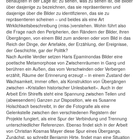
behaupten in der Lage ist: zu sehen, was zu sehen ist, die Bilder
über dasjenige zu bezeichnen, das sie repräsentieren und
dasjenige über die Bilder zu identifizieren, das sie zu
repräsentieren scheinen – und beides als eine Art
Wirklichkeitsbeschreibung (miss-)verstehen. Wohin führt also
die Frage nach den Peripherien, den Rändern der Bilder, ihren
Übergängen, von einem Bild zum anderen oder vom Bild in das
Reich der Dinge, der Artefakte, der Erzählung, der Ereignisse,
der Geschichte, gar der Politik?
Nach Aurélie Verdier setzen Haris Epaminondas Bilder eine
poetische Metamorphose von Zwischenräumen in Gang und
berühren ein Außen, das vom Verschwinden oder Verbergen
erzählt, Räume der Erinnerung erzeugt – in einem Zustand der
Wachsamkeit, immer offen, als Konstruktion von Übergängen
zwischen »Kristallen historischer Unlesbarkeit«. Auch in der
Arbeit Erin Shireffs steht eine Spannung zwischen Teilen und
(abwesendem) Ganzen zur Disposition, wie es Susanne
Holschbach beschreibt, in der die Fotografie als eine
Gelenkstelle zwischen den verschiedenen Registern der
Projekte fungiert, als eine Spur der Verbindung und Trennung
unterschiedlicher Referenzen. Ebenso findet sich in der Arbeit
von Christian Kosmas Mayer diese Spur eines Übergangs.
Zunächst, so schreibt Benjamin Hirte, findet man eine Situation