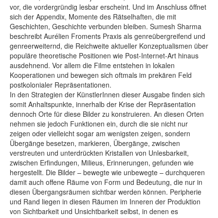
vor, die vordergründig lesbar erscheint. Und im Anschluss öffnet
sich der Appendix, Momente des Rätselhaften, die mit
Geschichten, Geschichte verbunden bleiben. Sumesh Sharma
beschreibt Aurélien Froments Praxis als genreübergreifend und
genreerweiternd, die Reichweite aktueller Konzeptualismen über
populäre theoretische Positionen wie Post-Internet-Art hinaus
ausdehnend. Vor allem die Filme entstehen in lokalen
Kooperationen und bewegen sich oftmals im prekären Feld
postkolonialer Repräsentationen.
In den Strategien der KünstlerInnen dieser Ausgabe finden sich
somit Anhaltspunkte, innerhalb der Krise der Repräsentation
dennoch Orte für diese Bilder zu konstruieren. An diesen Orten
nehmen sie jedoch Funktionen ein, durch die sie nicht nur
zeigen oder vielleicht sogar am wenigsten zeigen, sondern
Übergänge besetzen, markieren, Übergänge, zwischen
verstreuten und unterdrückten Kristallen von Unlesbarkeit,
zwischen Erfindungen, Milieus, Erinnerungen, gefunden wie
hergestellt. Die Bilder – bewegte wie unbewegte – durchqueren
damit auch offene Räume von Form und Bedeutung, die nur in
diesen Übergangsräumen sichtbar werden können. Peripherie
und Rand liegen in diesen Räumen im Inneren der Produktion
von Sichtbarkeit und Unsichtbarkeit selbst, in denen es