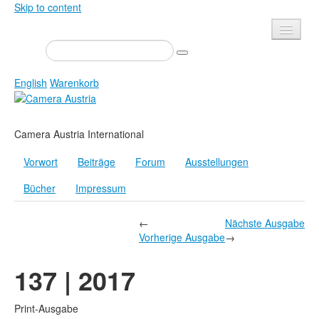
Skip to content
Presse
Veranstaltungen
English
Warenkorb
Newsletter
Kontakt
Home
Camera Austria International
Über uns
Zeitschrift
Vorwort
Beiträge
Forum
Ausstellungen
Ausschreibungen
Ausstellungen
Bücher
Impressum
Shop
Bücher
Datenschutz
Edition
←
Nächste Ausgabe
Vorherige Ausgabe
→
Bibliothek
Mediadaten
137 | 2017
Camera Austria Preis
Fotoarchiv Pierre Bourdieu
Print-Ausgabe