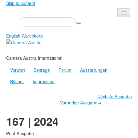
Skip to content
Presse
Veranstaltungen
English
Warenkorb
Newsletter
Kontakt
Home
Camera Austria International
Über uns
Zeitschrift
Vorwort
Beiträge
Forum
Ausstellungen
Ausschreibungen
Ausstellungen
Bücher
Impressum
Shop
Bücher
Datenschutz
Edition
←
Nächste Ausgabe
Vorherige Ausgabe
→
Bibliothek
Mediadaten
167 | 2024
Camera Austria Preis
Fotoarchiv Pierre Bourdieu
Print-Ausgabe