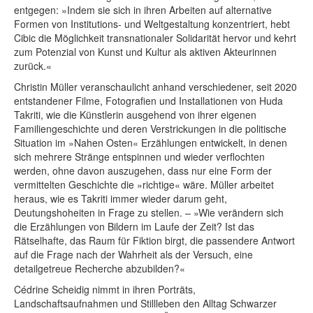
entgegen: »Indem sie sich in ihren Arbeiten auf alternative
Formen von Institutions- und Weltgestaltung konzentriert, hebt
Cibic die Möglichkeit transnationaler Solidarität hervor und kehrt
zum Potenzial von Kunst und Kultur als aktiven Akteurinnen
zurück.«
Christin Müller veranschaulicht anhand verschiedener, seit 2020
entstandener Filme, Fotografien und Installationen von Huda
Takriti, wie die Künstlerin ausgehend von ihrer eigenen
Familiengeschichte und deren Verstrickungen in die politische
Situation im »Nahen Osten« Erzählungen entwickelt, in denen
sich mehrere Stränge entspinnen und wieder verflochten
werden, ohne davon auszugehen, dass nur eine Form der
vermittelten Geschichte die »richtige« wäre. Müller arbeitet
heraus, wie es Takriti immer wieder darum geht,
Deutungshoheiten in Frage zu stellen. – »Wie verändern sich
die Erzählungen von Bildern im Laufe der Zeit? Ist das
Rätselhafte, das Raum für Fiktion birgt, die passendere Antwort
auf die Frage nach der Wahrheit als der Versuch, eine
detailgetreue Recherche abzubilden?«
Cédrine Scheidig nimmt in ihren Porträts,
Landschaftsaufnahmen und Stillleben den Alltag Schwarzer