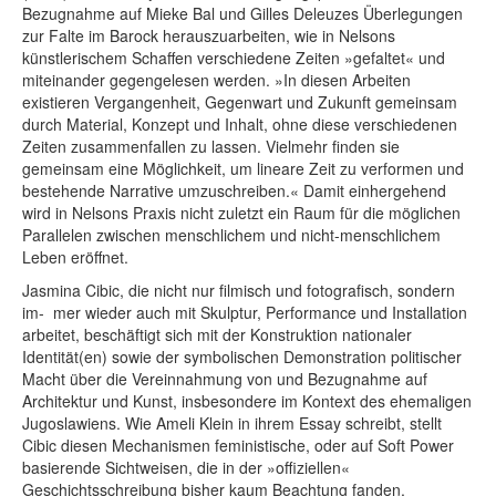
Bezugnahme auf Mieke Bal und Gilles Deleuzes Überlegungen
zur Falte im Barock herauszuarbeiten, wie in Nelsons
künstlerischem Schaffen verschiedene Zeiten »gefaltet« und
miteinander gegengelesen werden. »In diesen Arbeiten
existieren Vergangenheit, Gegenwart und Zukunft gemeinsam
durch Material, Konzept und Inhalt, ohne diese verschiedenen
Zeiten zusammenfallen zu lassen. Vielmehr finden sie
gemeinsam eine Möglichkeit, um lineare Zeit zu verformen und
bestehende Narrative umzuschreiben.« Damit einhergehend
wird in Nelsons Praxis nicht zuletzt ein Raum für die möglichen
Parallelen zwischen menschlichem und nicht-menschlichem
Leben eröffnet.
Jasmina Cibic, die nicht nur filmisch und fotografisch, sondern
im- mer wieder auch mit Skulptur, Performance und Installation
arbeitet, beschäftigt sich mit der Konstruktion nationaler
Identität(en) sowie der symbolischen Demonstration politischer
Macht über die Vereinnahmung von und Bezugnahme auf
Architektur und Kunst, insbesondere im Kontext des ehemaligen
Jugoslawiens. Wie Ameli Klein in ihrem Essay schreibt, stellt
Cibic diesen Mechanismen feministische, oder auf Soft Power
basierende Sichtweisen, die in der »offiziellen«
Geschichtsschreibung bisher kaum Beachtung fanden,