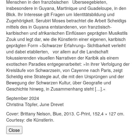
Menschen in den französischen Überseegebieten,
insbesondere in Guyana, Martinique und Guadeloupe, in den
Blick. Ihr Interesse gilt Fragen um Identitätsbildung und
Zugehörigkeit. Serubiri Moses betrachtet die Arbeit Scheidigs
mittels des in Guyana entstandenen, von französisch-
karibischen und afrikanischen Einflüssen geprägten Musikstils
Zouk und legt dar, wie die Künstlerin einer eigenen, karibisch
geprägten Form »Schwarzer Erfahrung« Sichtbarkeit verleiht
und dabei etablierten, vor allem auf die Landschaft
fokussierenden visuellen Narrativen der Karibik als einem
exotischen Paradies entgegenarbeitet: »In ihrer Verfolgung der
Kreisläufe von Schwarzsein, von Cayenne nach Paris, zeigt
Scheidig eine Strategie auf, die mit den Ursprüngen und der
Bewegung der Schwarzen Kultur, über Geografie und
Geschichte hinweg, in Zusammenhang steht […].«
September 2024
Christina Töpfer, June Drevet
Cover: Brittany Nelson, Blue, 2013. C-Print, 152,4 × 127 cm.
Courtesy: die Künstlerin.
Close