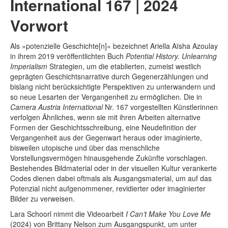
International 167 | 2024
Vorwort
Als »potenzielle Geschichte[n]« bezeichnet Ariella Aïsha Azoulay
in ihrem 2019 veröffentlichten Buch
Potential History. Unlearning
Imperialism
Strategien, um die etablierten, zumeist westlich
geprägten Geschichtsnarrative durch Gegenerzählungen und
bislang nicht berücksichtigte Perspektiven zu unterwandern und
so neue Lesarten der Vergangenheit zu ermöglichen. Die in
Camera Austria International
Nr. 167 vorgestellten Künstlerinnen
verfolgen Ähnliches, wenn sie mit ihren Arbeiten alternative
Formen der Geschichtsschreibung, eine Neudefinition der
Vergangenheit aus der Gegenwart heraus oder imaginierte,
bisweilen utopische und über das menschliche
Vorstellungsvermögen hinausgehende Zukünfte vorschlagen.
Bestehendes Bildmaterial oder in der visuellen Kultur verankerte
Codes dienen dabei oftmals als Ausgangsmaterial, um auf das
Potenzial nicht aufgenommener, revidierter oder imaginierter
Bilder zu verweisen.
Lara Schoorl nimmt die Videoarbeit
I Can’t Make You Love Me
(2024) von Brittany Nelson zum Ausgangspunkt, um unter