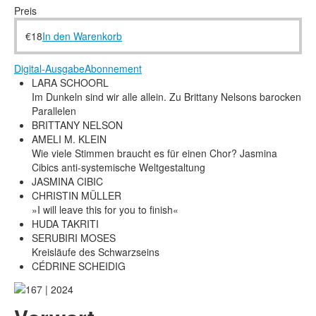
Rechtliche Informationen
Preis
€
18
In den Warenkorb
Digital-Ausgabe
Abonnement
LARA SCHOORL
Im Dunkeln sind wir alle allein. Zu Brittany Nelsons barocken
Parallelen
BRITTANY NELSON
AMELI M. KLEIN
Wie viele Stimmen braucht es für einen Chor? Jasmina
Cibics anti-systemische Weltgestaltung
JASMINA CIBIC
CHRISTIN MÜLLER
»I will leave this for you to finish«
HUDA TAKRITI
SERUBIRI MOSES
Kreisläufe des Schwarzseins
CÉDRINE SCHEIDIG