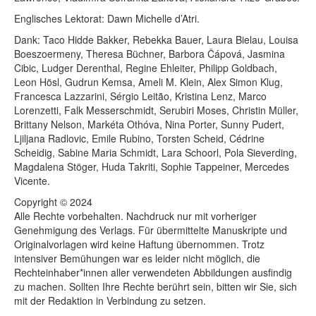
Englisches Lektorat: Dawn Michelle d’Atri.
Dank: Taco Hidde Bakker, Rebekka Bauer, Laura Bielau, Louisa
Boeszoermeny, Theresa Büchner, Barbora Čápová, Jasmina
Cibic, Ludger Derenthal, Regine Ehleiter, Philipp Goldbach,
Leon Hösl, Gudrun Kemsa, Ameli M. Klein, Alex Simon Klug,
Francesca Lazzarini, Sérgio Leitão, Kristina Lenz, Marco
Lorenzetti, Falk Messerschmidt, Serubiri Moses, Christin Müller,
Brittany Nelson, Markéta Othóva, Nina Porter, Sunny Pudert,
Ljiljana Radlovic, Emile Rubino, Torsten Scheid, Cédrine
Scheidig, Sabine Maria Schmidt, Lara Schoorl, Pola Sieverding,
Magdalena Stöger, Huda Takriti, Sophie Tappeiner, Mercedes
Vicente.
Copyright © 2024
Alle Rechte vorbehalten. Nachdruck nur mit vorheriger
Genehmigung des Verlags. Für übermittelte Manuskripte und
Originalvorlagen wird keine Haftung übernommen. Trotz
intensiver Bemühungen war es leider nicht möglich, die
Rechteinhaber*innen aller verwendeten Abbildungen ausfindig
zu machen. Sollten Ihre Rechte berührt sein, bitten wir Sie, sich
mit der Redaktion in Verbindung zu setzen.