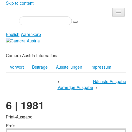
Skip to content
Presse
Veranstaltungen
English
Warenkorb
Newsletter
Kontakt
Home
Camera Austria International
Über uns
Zeitschrift
Vorwort
Beiträge
Ausstellungen
Impressum
Ausschreibungen
Ausstellungen
←
Nächste Ausgabe
Shop
Bücher
Vorherige Ausgabe
→
Datenschutz
Edition
6 | 1981
Bibliothek
Mediadaten
Camera Austria Preis
Print-Ausgabe
Fotoarchiv Pierre Bourdieu
Preis