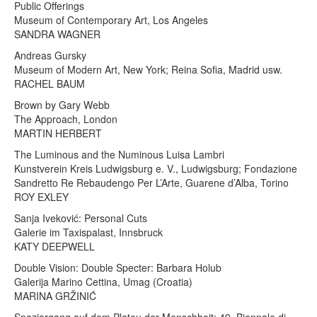
Public Offerings
Museum of Contemporary Art, Los Angeles
SANDRA WAGNER
Andreas Gursky
Museum of Modern Art, New York; Reina Sofia, Madrid usw.
RACHEL BAUM
Brown by Gary Webb
The Approach, London
MARTIN HERBERT
The Luminous and the Numinous Luisa Lambri
Kunstverein Kreis Ludwigsburg e. V., Ludwigsburg; Fondazione
Sandretto Re Rebaudengo Per L’Arte, Guarene d’Alba, Torino
ROY EXLEY
Sanja Ivekovi
ć
: Personal Cuts
Galerie im Taxispalast, Innsbruck
KATY DEEPWELL
Double Vision: Double Specter: Barbara Holub
Galerija Marino Cettina, Umag (Croatia)
MARINA GRŽINIĆ
Spaziergang auf dem Plateu der Menschheit: 49. Biennale di