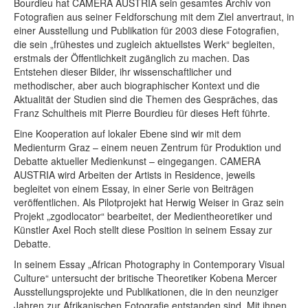
Bourdieu hat CAMERA AUSTRIA sein gesamtes Archiv von
Fotografien aus seiner Feldforschung mit dem Ziel anvertraut, in
einer Ausstellung und Publikation für 2003 diese Fotografien,
die sein „frühestes und zugleich aktuellstes Werk“ begleiten,
erstmals der Öffentlichkeit zugänglich zu machen. Das
Entstehen dieser Bilder, ihr wissenschaftlicher und
methodischer, aber auch biographischer Kontext und die
Aktualität der Studien sind die Themen des Gespräches, das
Franz Schultheis mit Pierre Bourdieu für dieses Heft führte.
Eine Kooperation auf lokaler Ebene sind wir mit dem
Medienturm Graz – einem neuen Zentrum für Produktion und
Debatte aktueller Medienkunst – eingegangen. CAMERA
AUSTRIA wird Arbeiten der Artists in Residence, jeweils
begleitet von einem Essay, in einer Serie von Beiträgen
veröffentlichen. Als Pilotprojekt hat Herwig Weiser in Graz sein
Projekt „zgodlocator“ bearbeitet, der Medientheoretiker und
Künstler Axel Roch stellt diese Position in seinem Essay zur
Debatte.
In seinem Essay „African Photography in Contemporary Visual
Culture“ untersucht der britische Theoretiker Kobena Mercer
Ausstellungsprojekte und Publikationen, die in den neunziger
Jahren zur Afrikanischen Fotografie entstanden sind. Mit ihnen