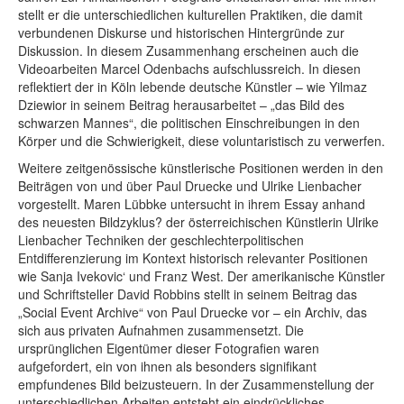
stellt er die unterschiedlichen kulturellen Praktiken, die damit
verbundenen Diskurse und historischen Hintergründe zur
Diskussion. In diesem Zusammenhang erscheinen auch die
Videoarbeiten Marcel Odenbachs aufschlussreich. In diesen
reflektiert der in Köln lebende deutsche Künstler – wie Yilmaz
Dziewior in seinem Beitrag herausarbeitet – „das Bild des
schwarzen Mannes“, die politischen Einschreibungen in den
Körper und die Schwierigkeit, diese voluntaristisch zu verwerfen.
Weitere zeitgenössische künstlerische Positionen werden in den
Beiträgen von und über Paul Druecke und Ulrike Lienbacher
vorgestellt. Maren Lübbke untersucht in ihrem Essay anhand
des neuesten Bildzyklus? der österreichischen Künstlerin Ulrike
Lienbacher Techniken der geschlechterpolitischen
Entdifferenzierung im Kontext historisch relevanter Positionen
wie Sanja Ivekovic‘ und Franz West. Der amerikanische Künstler
und Schriftsteller David Robbins stellt in seinem Beitrag das
„Social Event Archive“ von Paul Druecke vor – ein Archiv, das
sich aus privaten Aufnahmen zusammensetzt. Die
ursprünglichen Eigentümer dieser Fotografien waren
aufgefordert, ein von ihnen als besonders signifikant
empfundenes Bild beizusteuern. In der Zusammenstellung der
unterschiedlichen Arbeiten entsteht ein eindrückliches