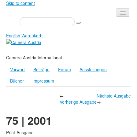
Skip to content
Presse
Veranstaltungen
English
Warenkorb
Newsletter
Kontakt
Home
Camera Austria International
Über uns
Zeitschrift
Vorwort
Beiträge
Forum
Ausstellungen
Ausschreibungen
Ausstellungen
Bücher
Impressum
Shop
Bücher
Datenschutz
Edition
←
Nächste Ausgabe
Vorherige Ausgabe
→
Bibliothek
Mediadaten
75 | 2001
Camera Austria Preis
Fotoarchiv Pierre Bourdieu
Print-Ausgabe