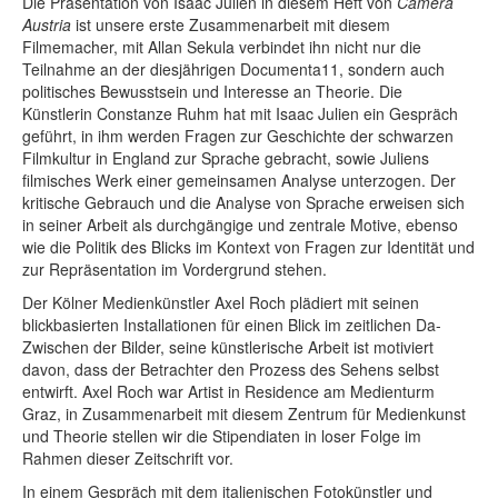
Die Präsentation von Isaac Julien in diesem Heft von
Camera
Austria
ist unsere erste Zusammenarbeit mit diesem
Filmemacher, mit Allan Sekula verbindet ihn nicht nur die
Teilnahme an der diesjährigen Documenta11, sondern auch
politisches Bewusstsein und Interesse an Theorie. Die
Künstlerin Constanze Ruhm hat mit Isaac Julien ein Gespräch
geführt, in ihm werden Fragen zur Geschichte der schwarzen
Filmkultur in England zur Sprache gebracht, sowie Juliens
filmisches Werk einer gemeinsamen Analyse unterzogen. Der
kritische Gebrauch und die Analyse von Sprache erweisen sich
in seiner Arbeit als durchgängige und zentrale Motive, ebenso
wie die Politik des Blicks im Kontext von Fragen zur Identität und
zur Repräsentation im Vordergrund stehen.
Der Kölner Medienkünstler Axel Roch plädiert mit seinen
blickbasierten Installationen für einen Blick im zeitlichen Da-
Zwischen der Bilder, seine künstlerische Arbeit ist motiviert
davon, dass der Betrachter den Prozess des Sehens selbst
entwirft. Axel Roch war Artist in Residence am Medienturm
Graz, in Zusammenarbeit mit diesem Zentrum für Medienkunst
und Theorie stellen wir die Stipendiaten in loser Folge im
Rahmen dieser Zeitschrift vor.
In einem Gespräch mit dem italienischen Fotokünstler und