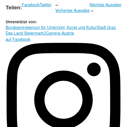
Facebook
Twitter
←
Nächste Ausgabe
Teilen:
Vorherige Ausgabe
→
Unterstützt von:
Bundesministerium für Unterricht, Kunst und Kultur
Stadt Graz
Das Land Steiermark
Camera Austria

auf Facebook