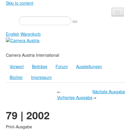
Skip to content
Presse
Veranstaltungen
English
Warenkorb
Newsletter
Kontakt
Home
Camera Austria International
Über uns
Zeitschrift
Vorwort
Beiträge
Forum
Ausstellungen
Ausschreibungen
Ausstellungen
Bücher
Impressum
Shop
Bücher
Datenschutz
Edition
←
Nächste Ausgabe
Vorherige Ausgabe
→
Bibliothek
Mediadaten
79 | 2002
Camera Austria Preis
Fotoarchiv Pierre Bourdieu
Print-Ausgabe