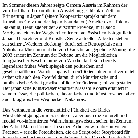
Im Sommer diesen Jahres zeigte Camera Austria im Rahmen der
von Toshiharu Ito kuratierten Ausstellung „Chikaku. Zeit und
Erinnerung in Japan“ (einem Kooperationsprojekt mit dem
Kunsthaus Graz und der Japan Foundation) Arbeiten von Takuma
Nakahira, Herausgeber der Zeitschrift Provoke, mit Daido
Moriyama einer der Wegbereiter der zeitgenössischen Fotografie in
Japan, Theoretiker und Künstler. Seine aktuellen Arbeiten stehen
seit seiner „Wiederentdeckung“ durch seine Retrospektive am
Yokohama Museum und die von Osiris herausgegebene Monografie
2003 erneut im Zentrum der Debatte um die Möglichkeiten
fotografischer Beschreibung von Wirklichkeit. Sein bereits
legendäres frühes Werk spiegelt den politischen und
gesellschaftlichen Wandel Japans in den1960er Jahren und vermittelt
ästhetisch auch den Zweifel daran, durch künstlerische und
publizistische Arbeit gesellschaftliche Veränderung mit zu gestalten.
Der japanische Kunstwissenschaftler Masashi Kohara erläutert in
seinem Essay die politischen, theoretischen und künstlerischen, aber
auch biografischen Wegmarken Nakahiras.
Das Vertrauen in die vermeintliche Fähigkeit des Bildes,
Wirklichkeit gültig zu repräsentieren, aber auch die kulturell und
medial vor-informierten Wahrnehmungsweisen, stehen im Zentrum
der Arbeit Marco Polonis. In seinen Arbeiten wird dies in vielen
Facetten – serielle Fotoarbeiten, die als Script oder Storyboard für
Filme bezeichnet werden – durchgespielt. Iris Dressler beschäftigt