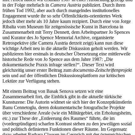
in der Folge mehrfach in
Camera Austria
publiziert. Durch ihren
frühen Tod 1992, aber auch durch mangelndes institutionelles
Engagement wurde ihr so sehr Öffenlichkeits-orientiertes Werk
jedoch über mehr als 10 Jahre kaum rezipiert. Durch eine von Jorge
Ribalta vom Museum für zeitgenössische Kunst in Barcelona in
Zusammenarbeit mit Terry Dennett, dem Arbeitspartner Jo Spences
und Kurator des Jo Spence Memorial Archive, organisierte
Retrospektive (die Camera Austria derzeit zeigt) kann nun diese
wichtige Arbeit neu in die aktuelle Diskussion geholt werden. Wir
publizieren hier erstmals in deutscher Übersetzung eine mittlerweile
historische Rede von Jo Spence aus dem Jahre 1987: „Die
dokumentarische Praxis infrage stellen?“. Dieser Text wird
gleichzeitig unser erster Beitrag zum
documenta-Zeitschriftenprojekt
sein und auf der öffentlichen Diskussionsplattform zur kritischen
Lektüre zur Verfügung stehen.
Mit einem Beitrag von Basak Senova setzen wir eine
Zusammenarbeit fort, die Einblick gibt in die aktuelle türkische
Kunstszene: Die Autorin widmet sie sich hier der Konzeptkünstlerin
Banu Cennetoglu, deren dokumentarische fotografische Projekte
über verschiedene Areale (wie ein Militärgebiet, ein Erholungsheim,
etc.) zur These der „Entleerung des Raumes“ führte, die im
(vordergründigen) scharfen Kontrast stehen zu den jeweiligen sozial
und politisch definierten Funktionen dieser Räume. Im Gegensatz
dazu arbeitet Barbara Clausen im Gespräch mit der österreichischen