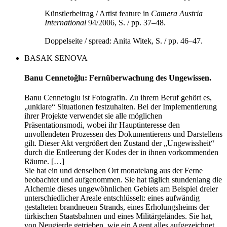
Künstlerbeitrag / Artist feature in
Camera Austria
International
94/2006, S. / pp. 37–48.
Doppelseite / spread: Anita Witek, S. / pp. 46–47.
BASAK SENOVA
Banu Cennetoğlu: Fernüberwachung des Ungewissen.
Banu Cennetoglu ist Fotografin. Zu ihrem Beruf gehört es,
„unklare“ Situationen festzuhalten. Bei der Implementierung
ihrer Projekte verwendet sie alle möglichen
Präsentationsmodi, wobei ihr Hauptinteresse den
unvollendeten Prozessen des Dokumentierens und Darstellens
gilt. Dieser Akt vergrößert den Zustand der „Ungewissheit“
durch die Entleerung der Kodes der in ihnen vorkommenden
Räume. […]
Sie hat ein und denselben Ort monatelang aus der Ferne
beobachtet und aufgenommen. Sie hat täglich stundenlang die
Alchemie dieses ungewöhnlichen Gebiets am Beispiel dreier
unterschiedlicher ­Areale entschlüsselt: eines aufwändig
gestalteten brandneuen Strands, eines Erholungsheims der
türkischen Staatsbahnen und eines Militärgeländes. Sie hat,
von Neugierde getrieben, wie ein Agent alles aufgezeichnet,