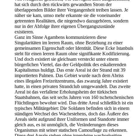
hat sich durch den rückwärts gewandten Strom der
überlappenden Bilder ihrer Vergangenheit treiben lassen. Je
näher sie kam, umso mehr erkannte sie die voneinander
getrennten Realitäten, die nirgendwo dazugehören, sondern
nur in der Abfolge ihrer eigenen Übergangszustände
existieren.
Ganz im Sinne Agambens kommunizieren diese
Singularitäten im leeren Raum, ohne Beziehung zu einer
gemeinsamen Eigenschaft oder Identität. Diese Ecke Istanbuls
steht für einen leeren Raum ohne signifikante Kodifizierung.
Und doch existiert sie gleichsam versteckt unter einem
bürgerlichen Viertel, das der Geldpolitik des eskalierenden
Kapitalismus huldigt. Das erste Areal ist der Strand mit 39
importierten Palmen. Das Gebiet wurde nach dem Abriss
eines illegalen Freizeitzentrums, das zwanzig Jahre existiert
hatte, in einen privaten Strandclub umgewandelt. Das zweite
Areal ist das verfallene Erholungsheim der türkischen
Staatsbahnen, das seit sechs Jahren von 160 tschetschenischen
Flüchtlingen bewohnt wird. Das dritte Areal schließlich ist ein
typisches Militärgebiet: Die Soldaten befinden sich in einem
ständigen Wechsel des Wachestehens, doch das Äußere des
Areals sieht aufgrund ihrer Uniformen und Standorte immer
gleich aus, es ist unmöglich, die Veränderungen dieses
Organismus mit seiner statischen Camouflage zu erkennen.
Diese drei Areale stehen ohne irgendeine wechselseitige