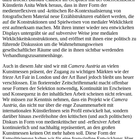
Künstlerin Anita Witek heraus, dass in ihrer Form der
medienreflexiven und -kritischen Re-Kontextualisierung von
fotografischem Material neue Erzählstrukturen etabliert werden, die
auf die Konstruktionen und Spielweisen von medialer Wirklichkeit
erst aufmerksam machen. Mit ihren immer wieder neu entwickelten
Displays untergräbt sie auf subversive Weise jene medialen
Wirklichkeitskonstruktionen, und eröffnet mit ihnen eine politisch zu
führende Diskussion um die Wahrnehmungsweisen
gesellschaftlicher Räume und die in ihnen sichtbar werdenden
Verhandlungszusammenhänge.
Auch in diesem Jahr sind wir mit
Camera Austria
an vielen
Kunstmessen präsent, der Zugang zu wichtigen Märkten wie der
frieze Art Fair in London und der Art Basel jedoch bleibt uns heuer
verschlossen. Ein florierender Zeitschriftenmarkt macht offenbar
neue Formen der Selektion notwendig, Kontinuität im Erscheinen
und Konsequenz in der inhaltlichen Arbeit scheinen nicht relevant.
Wir müssen zur Kenntnis nehmen, dass ein Projekt wie
Camera
Austria
, das nicht nur über die enge Zusammenarbeit mit
internationalen KünstlerInnen sein Profil entwickelt hat, sondern
darüber hinaus zweifelsohne den kritischen (und auch politischen)
Diskurs in Form von medienkritischer und -reflexiver Arbeit
kontinuierlich und nachhaltig repräsentiert, an den großen
Kunstmessen keinen Ort mehr haben soll. Diese Form der
Entpolitisierung halten wir für eine fragwürdige Entwicklung: Hier