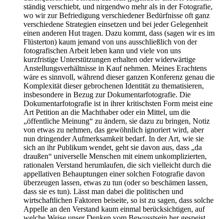
ständig verschiebt, und nirgendwo mehr als in der Fotografie,
wo wir zur Befriedigung verschiedener Bedürfnisse oft ganz
verschiedene Strategien einsetzen und bei jeder Gelegenheit
einen anderen Hut tragen. Dazu kommt, dass (sagen wir es im
Flüsterton) kaum jemand von uns ausschließlich von der
fotografischen Arbeit leben kann und viele von uns
kurzfristige Unterstützungen erhalten oder widerwärtige
Anstellungsverhältnisse in Kauf nehmen. Meines Erachtens
wäre es sinnvoll, während dieser ganzen Konferenz genau die
Komplexität dieser gebrochenen Identität zu thematisieren,
insbesondere in Bezug zur Dokumentarfotografie. Die
Dokumentarfotografie ist in ihrer kritischsten Form meist eine
Art Petition an die Machthaber oder ein Mittel, um die
„öffentliche Meinung“ zu ändern, sie dazu zu bringen, Notiz
von etwas zu nehmen, das gewöhnlich ignoriert wird, aber
nun dringender Aufmerksamkeit bedarf. In der Art, wie sie
sich an ihr Publikum wendet, geht sie davon aus, dass „da
draußen“ universelle Menschen mit einem unkomplizierten,
rationalen Verstand herumlaufen, die sich vielleicht durch die
appellativen Behauptungen einer solchen Fotografie davon
überzeugen lassen, etwas zu tun (oder so beschämen lassen,
dass sie es tun). Lässt man dabei die politischen und
wirtschaftlichen Faktoren beiseite, so ist zu sagen, dass solche
Appelle an den Verstand kaum einmal berücksichtigen, auf
welche Weise unser Denken vom Bewusstsein her gespeist