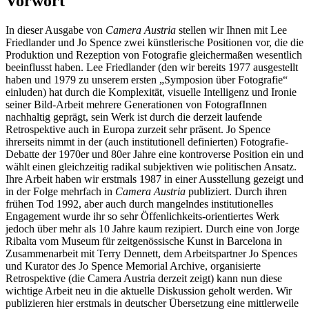
Vorwort
In dieser Ausgabe von
Camera Austria
stellen wir Ihnen mit Lee
Friedlander und Jo Spence zwei künstlerische Positionen vor, die die
Produktion und Rezeption von Fotografie gleichermaßen wesentlich
beeinflusst haben. Lee Friedlander (den wir bereits 1977 ausgestellt
haben und 1979 zu unserem ersten „Symposion über Fotografie“
einluden) hat durch die Komplexität, visuelle Intelligenz und Ironie
seiner Bild-Arbeit mehrere Generationen von FotografInnen
nachhaltig geprägt, sein Werk ist durch die derzeit laufende
Retrospektive auch in Europa zurzeit sehr präsent. Jo Spence
ihrerseits nimmt in der (auch institutionell definierten) Fotografie-
Debatte der 1970er und 80er Jahre eine kontroverse Position ein und
wählt einen gleichzeitig radikal subjektiven wie politischen Ansatz.
Ihre Arbeit haben wir erstmals 1987 in einer Ausstellung gezeigt und
in der Folge mehrfach in
Camera Austria
publiziert. Durch ihren
frühen Tod 1992, aber auch durch mangelndes institutionelles
Engagement wurde ihr so sehr Öffenlichkeits-orientiertes Werk
jedoch über mehr als 10 Jahre kaum rezipiert. Durch eine von Jorge
Ribalta vom Museum für zeitgenössische Kunst in Barcelona in
Zusammenarbeit mit Terry Dennett, dem Arbeitspartner Jo Spences
und Kurator des Jo Spence Memorial Archive, organisierte
Retrospektive (die Camera Austria derzeit zeigt) kann nun diese
wichtige Arbeit neu in die aktuelle Diskussion geholt werden. Wir
publizieren hier erstmals in deutscher Übersetzung eine mittlerweile