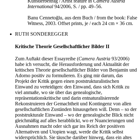
Künstlerbeitrag / Artist feature in
Camera Austria
International
94/2006, S. / pp. 49–56.
Banu Cennetoğlu, aus dem Buch / from the book: False
Witness, 2003. Offset prints, je / each 24 cm × 36 cm.
RUTH SONDEREGGER
Kritische Theorie Gesellschaftlicher Bilder II
Zum Auftakt dieser Essayreihe (
Camera Austria
93/2006)
habe ich versucht, die Herausforderung und Aktualität der
kritischen Theorie gesellschaftlicher Bilder von Benjamin und
Adorno positiv zu formulieren. Es ging mir darum, das
Projekt der Kritik gegen einen poststrukturalistischen
Einwand zu verteidigen: den Einwand, dass sich Kritik zu
viel anmaße, wo sie über das genealogische,
repräsentationskritische und darin entnaturalisierende
Rekonstruieren der Gemachtheit und Kontingenz von allen
gesellschaftlichen Zuständen hinausgehen will. Denn – so der
poststrukturale Einwand – wo der genealogische Blick nicht
gleichmäßig auf alles herabblickt, wo er Nuancierungen und
Ausnahmen macht oder sich gar ins Reich der positiven
Alternativen und Utopien wagt, werde die Kritik selbst
widersprüchlich. Sie täusche darüber hinweg, dass ein altes