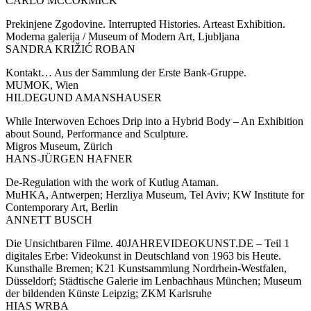
CARLO MCCORMICK
Prekinjene Zgodovine. Interrupted Histories. Arteast Exhibition.
Moderna galerija / Museum of Modern Art, Ljubljana
SANDRA KRIŽIĆ ROBAN
Kontakt… Aus der Sammlung der Erste Bank-Gruppe.
MUMOK, Wien
HILDEGUND AMANSHAUSER
While Interwoven Echoes Drip into a Hybrid Body – An Exhibition
about Sound, Performance and Sculpture.
Migros Museum, Zürich
HANS-JÜRGEN HAFNER
De-Regulation with the work of Kutlug Ataman.
MuHKA, Antwerpen; Herzliya Museum, Tel Aviv; KW Institute for
Contemporary Art, Berlin
ANNETT BUSCH
Die Unsichtbaren Filme. 40JAHREVIDEOKUNST.DE – Teil 1
digitales Erbe: Videokunst in Deutschland von 1963 bis Heute.
Kunsthalle Bremen; K21 Kunstsammlung Nordrhein-Westfalen,
Düsseldorf; Städtische Galerie im Lenbachhaus München; Museum
der bildenden Künste Leipzig; ZKM Karlsruhe
HIAS WRBA