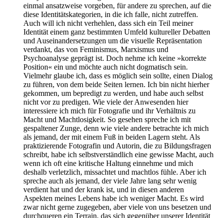
einmal ansatzweise vorgeben, für andere zu sprechen, auf die
diese Identitätskategorien, in die ich falle, nicht zutreffen.
Auch will ich nicht verhehlen, dass sich ein Teil meiner
Identität einem ganz bestimmten Umfeld kultureller Debatten
und Auseinandersetzungen um die visuelle Repräsentation
verdankt, das von Feminismus, Marxismus und
Psychoanalyse geprägt ist. Doch nehme ich keine »korrekte
Position« ein und möchte auch nicht dogmatisch sein.
Vielmehr glaube ich, dass es möglich sein sollte, einen Dialog
zu führen, von dem beide Seiten lernen. Ich bin nicht hierher
gekommen, um bepredigt zu werden, und habe auch selbst
nicht vor zu predigen. Wie viele der Anwesenden hier
interessiere ich mich für Fotografie und ihr Verhältnis zu
Macht und Machtlosigkeit. So gesehen spreche ich mit
gespaltener Zunge, denn wie viele andere betrachte ich mich
als jemand, der mit einem Fuß in beiden Lagern steht. Als
praktizierende Fotografin und Autorin, die zu Bildungsfragen
schreibt, habe ich selbstverständlich eine gewisse Macht, auch
wenn ich oft eine kritische Haltung einnehme und mich
deshalb verletzlich, missachtet und machtlos fühle. Aber ich
spreche auch als jemand, der viele Jahre lang sehr wenig
verdient hat und der krank ist, und in diesen anderen
Aspekten meines Lebens habe ich weniger Macht. Es wird
zwar nicht gerne zugegeben, aber viele von uns besetzen und
durchqueren ein Terrain, das sich gegenüber unserer Identität