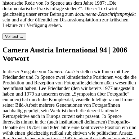
historische Rede von Jo Spence aus dem Jahre 1987: „Die
dokumentarische Praxis infrage stellen?“. Dieser Text wird
gleichzeitig unser erster Beitrag zum
documenta-Zeitschriftenprojekt
sein und auf der öffentlichen Diskussionsplattform zur kritischen
Lektüre zur Verfügung stehen.
Volltext
→
Camera Austria International 94 | 2006
Vorwort
In dieser Ausgabe von
Camera Austria
stellen wir Ihnen mit Lee
Friedlander und Jo Spence zwei künstlerische Positionen vor, die die
Produktion und Rezeption von Fotografie gleichermaßen wesentlich
beeinflusst haben. Lee Friedlander (den wir bereits 1977 ausgestellt
haben und 1979 zu unserem ersten „Symposion über Fotografie“
einluden) hat durch die Komplexität, visuelle Intelligenz und Ironie
seiner Bild-Arbeit mehrere Generationen von FotografInnen
nachhaltig geprägt, sein Werk ist durch die derzeit laufende
Retrospektive auch in Europa zurzeit sehr präsent. Jo Spence
ihrerseits nimmt in der (auch institutionell definierten) Fotografie-
Debatte der 1970er und 80er Jahre eine kontroverse Position ein und
wählt einen gleichzeitig radikal subjektiven wie politischen Ansatz.
Ihre Arbeit haben wir erstmals 1987 in einer Ausstellung gezeigt und