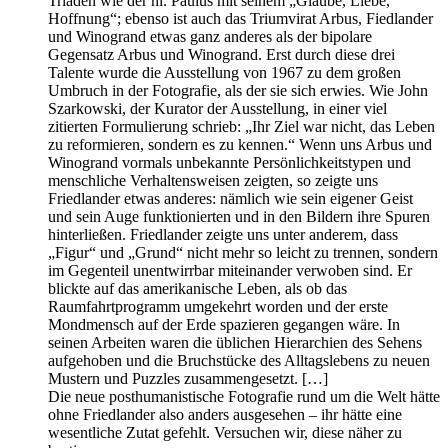
Triaden wie der hl. Paulus mit seinem „Glaube, Liebe,
Hoffnung“; ebenso ist auch das Triumvirat Arbus, Fiedlander
und Winogrand etwas ganz anderes als der bipolare
Gegensatz Arbus und Winogrand. Erst durch diese drei
Talente wurde die Ausstellung von 1967 zu dem großen
Umbruch in der Fotografie, als der sie sich erwies. Wie John
Szarkowski, der Kurator der Ausstellung, in einer viel
zitierten Formulierung schrieb: „Ihr Ziel war nicht, das Leben
zu reformieren, sondern es zu kennen.“ Wenn uns Arbus und
Winogrand vormals unbekannte Persönlichkeitstypen und
menschliche Verhaltensweisen zeigten, so zeigte uns
Friedlander etwas anderes: nämlich wie sein eigener Geist
und sein Auge funktionierten und in den Bildern ihre Spuren
hinterließen. Friedlander zeigte uns unter anderem, dass
„Figur“ und „Grund“ nicht mehr so leicht zu trennen, sondern
im Gegenteil unentwirrbar miteinander verwoben sind. Er
blickte auf das amerikanische Leben, als ob das
Raumfahrtprogramm um­gekehrt worden und der erste
Mondmensch auf der Erde spazieren gegangen wäre. In
seinen Arbeiten waren die üblichen Hierarchien des Sehens
aufgehoben und die Bruchstücke des Alltagslebens zu neuen
Mustern und Puzzles zusammengesetzt. […]
Die neue posthumanistische Fotografie rund um die Welt hätte
ohne Friedlander also anders ausgesehen – ihr hätte eine
wesentliche Zutat gefehlt. Versuchen wir, diese näher zu