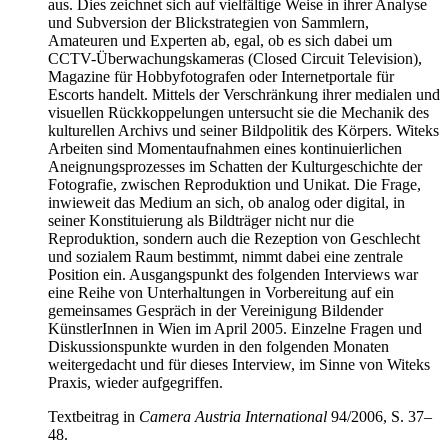
aus. Dies zeichnet sich auf vielfältige Weise in ihrer Analyse
und Subversion der Blickstrategien von Sammlern,
Amateuren und Experten ab, egal, ob es sich dabei um
CCTV-Überwachungskameras (Closed Circuit Television),
Magazine für Hobbyfotografen oder Internetportale für
Escorts handelt. Mittels der Verschränkung ihrer medialen und
visuellen Rückkoppelungen untersucht sie die Mechanik des
kulturellen Archivs und seiner Bildpolitik des Körpers. Witeks
Arbeiten sind Momentaufnahmen eines kontinuierlichen
Aneignungsprozesses im Schatten der Kulturgeschichte der
Fotografie, zwischen Reproduktion und Unikat. Die Frage,
inwieweit das Medium an sich, ob analog oder digital, in
seiner Konstituierung als Bildträger nicht nur die
Reproduktion, sondern auch die Rezeption von Geschlecht
und sozialem Raum bestimmt, nimmt dabei eine zentrale
Position ein. Ausgangspunkt des folgenden Interviews war
eine Reihe von Unterhaltungen in Vorbereitung auf ein
gemeinsames Gespräch in der Vereinigung Bildender
KünstlerInnen in Wien im April 2005. Einzelne Fragen und
Diskussionspunkte wurden in den folgenden Monaten
weitergedacht und für dieses Interview, im Sinne von Witeks
Praxis, wieder aufgegriffen.
Textbeitrag in
Camera Austria International
94/2006, S. 37–
48.