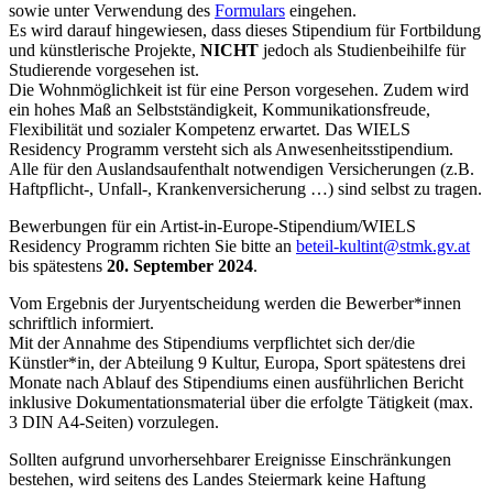
sowie unter Verwendung des
Formulars
eingehen.
Es wird darauf hingewiesen, dass dieses Stipendium für Fortbildung
und künstlerische Projekte,
NICHT
jedoch als Studienbeihilfe für
Studierende vorgesehen ist.
Die Wohnmöglichkeit ist für eine Person vorgesehen. Zudem wird
ein hohes Maß an Selbstständigkeit, Kommunikationsfreude,
Flexibilität und sozialer Kompetenz erwartet. Das WIELS
Residency Programm versteht sich als Anwesenheitsstipendium.
Alle für den Auslandsaufenthalt notwendigen Versicherungen (z.B.
Haftpflicht-, Unfall-, Krankenversicherung …) sind selbst zu tragen.
Bewerbungen für ein Artist-in-Europe-Stipendium/WIELS
Residency Programm richten Sie bitte an
beteil-kultint@stmk.gv.at
bis spätestens
20. September 2024
.
Vom Ergebnis der Juryentscheidung werden die Bewerber*innen
schriftlich informiert.
Mit der Annahme des Stipendiums verpflichtet sich der/die
Künstler*in, der Abteilung 9 Kultur, Europa, Sport spätestens drei
Monate nach Ablauf des Stipendiums einen ausführlichen Bericht
inklusive Dokumentationsmaterial über die erfolgte Tätigkeit (max.
3 DIN A4-Seiten) vorzulegen.
Sollten aufgrund unvorhersehbarer Ereignisse Einschränkungen
bestehen, wird seitens des Landes Steiermark keine Haftung