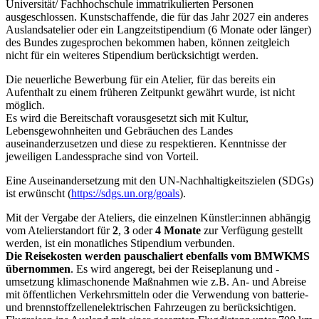
Universität/ Fachhochschule immatrikulierten Personen
ausgeschlossen. Kunstschaffende, die für das Jahr 2027 ein anderes
Auslandsatelier oder ein Langzeitstipendium (6 Monate oder länger)
des Bundes zugesprochen bekommen haben, können zeitgleich
nicht für ein weiteres Stipendium berücksichtigt werden.
Die neuerliche Bewerbung für ein Atelier, für das bereits ein
Aufenthalt zu einem früheren Zeitpunkt gewährt wurde, ist nicht
möglich.
Es wird die Bereitschaft vorausgesetzt sich mit Kultur,
Lebensgewohnheiten und Gebräuchen des Landes
auseinanderzusetzen und diese zu respektieren. Kenntnisse der
jeweiligen Landessprache sind von Vorteil.
Eine Auseinandersetzung mit den UN-Nachhaltigkeitszielen (SDGs)
ist erwünscht (
https://sdgs.un.org/goals
).
Mit der Vergabe der Ateliers, die einzelnen Künstler:innen abhängig
vom Atelierstandort für
2
,
3
oder
4 Monate
zur Verfügung gestellt
werden, ist ein monatliches Stipendium verbunden.
Die Reisekosten werden pauschaliert ebenfalls vom BMWKMS
übernommen
. Es wird angeregt, bei der Reiseplanung und -
umsetzung klimaschonende Maßnahmen wie z.B. An- und Abreise
mit öffentlichen Verkehrsmitteln oder die Verwendung von batterie-
und brennstoffzellenelektrischen Fahrzeugen zu berücksichtigen.