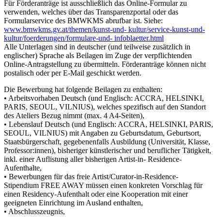
Für Förderanträge ist ausschließlich das Online-Formular zu
verwenden, welches über das Transparenzportal oder das
Formularservice des BMWKMS abrufbar ist. Siehe:
www.bmwkms.gv.at/themen/kunst-und- kultur/service-kunst-und-
kultur/foerderungen/formulare-und- infoblaetter.html
Alle Unterlagen sind in deutscher (und teilweise zusätzlich in
englischer) Sprache als Beilagen im Zuge der verpflichtenden
Online-Antragstellung zu übermitteln. Förderanträge können nicht
postalisch oder per E-Mail geschickt werden.
Die Bewerbung hat folgende Beilagen zu enthalten:
• Arbeitsvorhaben Deutsch (und Englisch: ACCRA, HELSINKI,
PARIS, SEOUL, VILNIUS), welches spezifisch auf den Standort
des Ateliers Bezug nimmt (max. 4 A4-Seiten),
• Lebenslauf Deutsch (und Englisch: ACCRA, HELSINKI, PARIS,
SEOUL, VILNIUS) mit Angaben zu Geburtsdatum, Geburtsort,
Staatsbürgerschaft, gegebenenfalls Ausbildung (Universität, Klasse,
Professor:innen), bisheriger künstlerischer und beruflicher Tätigkeit,
inkl. einer Auflistung aller bisherigen Artist-in- Residence-
Aufenthalte,
• Bewerbungen für das freie Artist/Curator-in-Residence-
Stipendium FREE AWAY müssen einen konkreten Vorschlag für
einen Residency-Aufenthalt oder eine Kooperation mit einer
geeigneten Einrichtung im Ausland enthalten,
• Abschlusszeugnis,