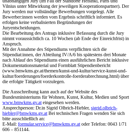
unabhängigen Jury (im Fall der Standorte Helsinki, Paris und
Vilnius unter Mitwirkung der jeweiligen Kooperationspartner). Der
Jury werden nur vollständige Bewerbungen vorgelegt. Alle
Bewerber:innen werden vom Ergebnis schriftlich informiert. Es
erfolgen keine verbalisierten Begründungen der
Juryentscheidungen.
Die Bearbeitung des Antrags inklusive Befassung durch die Jury
nimmt voraussichtlich ca. 10 Wochen (ab Ende der Einreichfrist) in
Anspruch.
Mit der Annahme des Stipendiums verpflichten sich die
Stipendiat:innen, der Abteilung IV/A/6 bis spätestens drei Monate
nach Ablauf des Stipendiums einen ausführlichen Bericht inklusive
Dokumentationsmaterial und Formblatt Stipendienbericht
(www.bmwkms.gv.at/themen/kunst-und-kultur/service-kunst-und-
kultur/foerderungen/foerderkontrolle-foerderabrechnung.html) über
die erfolgte Tätigkeit vorzulegen.
Die Ausschreibung kann auch auf der Website des
Bundesministeriums für Wohnen, Kunst, Kultur, Medien und Sport
www.bmwkms.gv.at
eingesehen werden.
Ansprechperson: Dr.in Sigrid Olbrich-Hiebler,
sigrid.olbrich-
hiebler@bmwkms.gv.at
Bei technischen Fragen wenden Sie sich
bitte ausschließlich an:
E-Mail:
formular.service@bmwkms.gv.at
oder Telefon: 0043 1/71
606 – 851144.