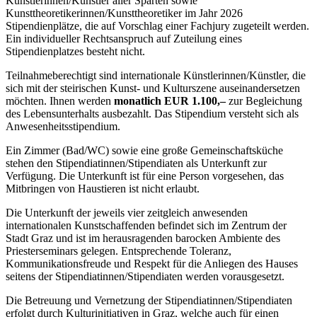
Künstlerinnen/Künstler aller Sparten sowie
Kunsttheoretikerinnen/Kunsttheoretiker im Jahr 2026
Stipendienplätze, die auf Vorschlag einer Fachjury zugeteilt werden.
Ein individueller Rechtsanspruch auf Zuteilung eines
Stipendienplatzes besteht nicht.
Teilnahmeberechtigt sind internationale Künstlerinnen/Künstler, die
sich mit der steirischen Kunst- und Kulturszene auseinandersetzen
möchten. Ihnen werden
monatlich EUR 1.100,–
zur Begleichung
des Lebensunterhalts ausbezahlt. Das Stipendium versteht sich als
Anwesenheitsstipendium.
Ein Zimmer (Bad/WC) sowie eine große Gemeinschaftsküche
stehen den Stipendiatinnen/Stipendiaten als Unterkunft zur
Verfügung. Die Unterkunft ist für eine Person vorgesehen, das
Mitbringen von Haustieren ist nicht erlaubt.
Die Unterkunft der jeweils vier zeitgleich anwesenden
internationalen Kunstschaffenden befindet sich im Zentrum der
Stadt Graz und ist im herausragenden barocken Ambiente des
Priesterseminars gelegen. Entsprechende Toleranz,
Kommunikationsfreude und Respekt für die Anliegen des Hauses
seitens der Stipendiatinnen/Stipendiaten werden vorausgesetzt.
Die Betreuung und Vernetzung der Stipendiatinnen/Stipendiaten
erfolgt durch Kulturinitiativen in Graz, welche auch für einen