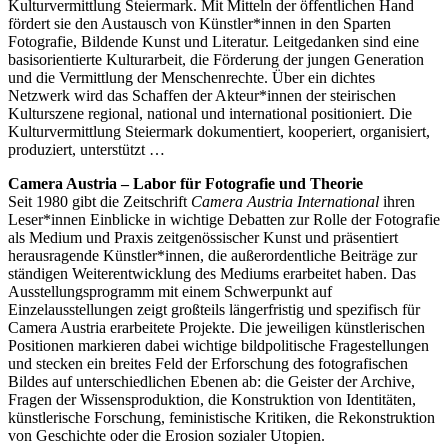
Kulturvermittlung Steiermark. Mit Mitteln der öffentlichen Hand
fördert sie den Austausch von Künstler*innen in den Sparten
Fotografie, Bildende Kunst und Literatur. Leitgedanken sind eine
basisorientierte Kulturarbeit, die Förderung der jungen Generation
und die Vermittlung der Menschenrechte. Über ein dichtes
Netzwerk wird das Schaffen der Akteur*innen der steirischen
Kulturszene regional, national und international positioniert. Die
Kulturvermittlung Steiermark dokumentiert, kooperiert, organisiert,
produziert, unterstützt …
Camera Austria – Labor für Fotografie und Theorie
Seit 1980 gibt die Zeitschrift
Camera Austria International
ihren
Leser*innen Einblicke in wichtige Debatten zur Rolle der Fotografie
als Medium und Praxis zeitgenössischer Kunst und präsentiert
herausragende Künstler*innen, die außerordentliche Beiträge zur
ständigen Weiterentwicklung des Mediums erarbeitet haben. Das
Ausstellungsprogramm mit einem Schwerpunkt auf
Einzelausstellungen zeigt großteils längerfristig und spezifisch für
Camera Austria erarbeitete Projekte. Die jeweiligen künstlerischen
Positionen markieren dabei wichtige bildpolitische Fragestellungen
und stecken ein breites Feld der Erforschung des fotografischen
Bildes auf unterschiedlichen Ebenen ab: die Geister der Archive,
Fragen der Wissensproduktion, die Konstruktion von Identitäten,
künstlerische Forschung, feministische Kritiken, die Rekonstruktion
von Geschichte oder die Erosion sozialer Utopien.