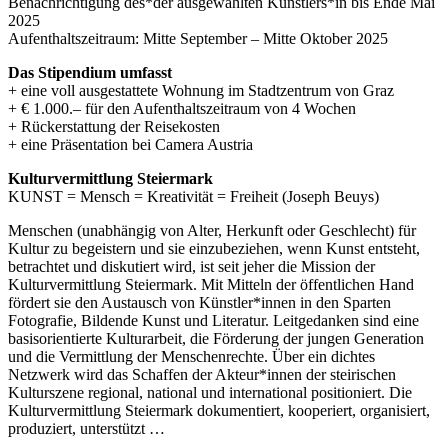
Benachrichtigung des*der ausgewählten Künstlers*in bis Ende Mai
2025
Aufenthaltszeitraum: Mitte September – Mitte Oktober 2025
Das Stipendium umfasst
+ eine voll ausgestattete Wohnung im Stadtzentrum von Graz
+ € 1.000.– für den Aufenthaltszeitraum von 4 Wochen
+ Rückerstattung der Reisekosten
+ eine Präsentation bei Camera Austria
Kulturvermittlung Steiermark
KUNST = Mensch = Kreativität = Freiheit (Joseph Beuys)
Menschen (unabhängig von Alter, Herkunft oder Geschlecht) für
Kultur zu begeistern und sie einzubeziehen, wenn Kunst entsteht,
betrachtet und diskutiert wird, ist seit jeher die Mission der
Kulturvermittlung Steiermark. Mit Mitteln der öffentlichen Hand
fördert sie den Austausch von Künstler*innen in den Sparten
Fotografie, Bildende Kunst und Literatur. Leitgedanken sind eine
basisorientierte Kulturarbeit, die Förderung der jungen Generation
und die Vermittlung der Menschenrechte. Über ein dichtes
Netzwerk wird das Schaffen der Akteur*innen der steirischen
Kulturszene regional, national und international positioniert. Die
Kulturvermittlung Steiermark dokumentiert, kooperiert, organisiert,
produziert, unterstützt …