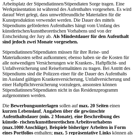
Arbeitsplatz der Stipendiatinnen/Stipendiaten Sorge tragen. Eine
Werkpräsentation ist während des Aufenthaltes vorgesehen. Es wird
darauf Wert gelegt, dass umweltfreundliche Materialien für die
Kunstproduktion verwendet werden. Die Dauer des mittels
Stipendiums geförderten Aufenthaltes hängt vom Umfang des
künstlerischen/kunsttheoretischen Vorhabens und von der
Entscheidung der Jury ab.
Als Mindestdauer für den Aufenthalt
sind jedoch zwei Monate vorgesehen.
Stipendiatinnen/Stipendiaten müssen für ihre Reise- und
Materialkosten selbst aufkommen; ebenso haben sie die Kosten für
alle notwendigen Versicherungen wie Kranken-, Haftpflicht- und
Unfallversicherung und Reiseformalitäten zu tragen. Bei Antritt des
Stipendiums sind die Polizzen einer für die Dauer des Aufenthalts
im Ausland gültigen Krankenversicherung, Unfallversicherung und
einer Haftpflichtversicherung vorzulegen, ansonsten können
Stipendiatinnen/Stipendiaten nicht in das Residenzprogramm
aufgenommen werden.
Die
Bewerbungsunterlagen
sollen auf
max. 20 Seiten
einen
kurzen Lebenslauf
,
Angaben über die gewünschte
Aufenthaltsdauer (min. 2 Monate)
,
eine Beschreibung des
künstle- rischen/kunsttheoretischen Arbeitsvorhabens
(max.1000 Anschläge)
,
Beispiele bisheriger Arbeiten in Form
eines Portfolios
enthalten;
max. 5 repräsentative Links
können als