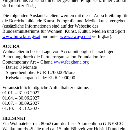
Flugreisen ins Ausland mit einer gesamten Flugdistanz unter 700 km
sind nicht zulässig.
Die folgenden Auslandsateliers werden mit dieser Ausschreibung für
die Bereiche bildende Kunst, Fotografie und Medienkunst vergeben
(zusätzliche Informationen sind auf der Webseite des
Bundesministeriums für Wohnen, Kunst, Kultur, Medien und Sport
www.bmwkms.gv.at
und unter
www.away.co.at
verfügbar):
ACCRA
Wohnatelier in bester Lage von Accra mit englischsprachiger
Betreuung durch die Partnerorganisation Foundation for
Contemporary Art – Ghana
www.fcaghana.org
– Dauer: 3 Monate
– Stipendienhöhe: EUR 1.700,00/Monat
– Reisekostenpauschale: EUR 1.000,00
Voraussichtlich mögliche Aufenthaltszeiträume:
01.01. – 31.03.2027
01.04. – 30.06.2027
01.07. – 30.09.2027
01.10. – 31.12.2027
HELSINKI
Ein Wohnatelier (ca. 80m2) auf der Insel Suomenlinna (UNESCO
Weltkulturerbe-Stätte und ca. 15 min Fährzeit vor Helsinki) und ein