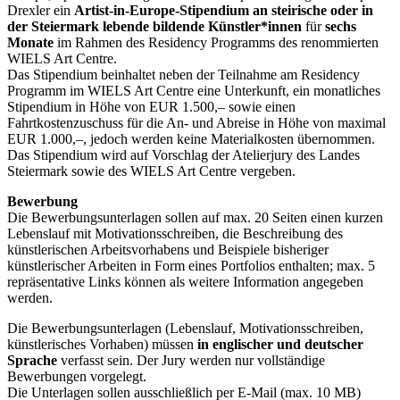
Drexler ein
Artist-in-Europe-Stipendium an steirische oder in
der Steiermark lebende bildende Künstler*innen
für
sechs
Monate
im Rahmen des Residency Programms des renommierten
WIELS Art Centre.
Das Stipendium beinhaltet neben der Teilnahme am Residency
Programm im WIELS Art Centre eine Unterkunft, ein monatliches
Stipendium in Höhe von EUR 1.500,– sowie einen
Fahrtkostenzuschuss für die An- und Abreise in Höhe von maximal
EUR 1.000,–, jedoch werden keine Materialkosten übernommen.
Das Stipendium wird auf Vorschlag der Atelierjury des Landes
Steiermark sowie des WIELS Art Centre vergeben.
Bewerbung
Die Bewerbungsunterlagen sollen auf max. 20 Seiten einen kurzen
Lebenslauf mit Motivationsschreiben, die Beschreibung des
künstlerischen Arbeitsvorhabens und Beispiele bisheriger
künstlerischer Arbeiten in Form eines Portfolios enthalten; max. 5
repräsentative Links können als weitere Information angegeben
werden.
Die Bewerbungsunterlagen (Lebenslauf, Motivationsschreiben,
künstlerisches Vorhaben) müssen
in englischer und deutscher
Sprache
verfasst sein. Der Jury werden nur vollständige
Bewerbungen vorgelegt.
Die Unterlagen sollen ausschließlich per E-Mail (max. 10 MB)