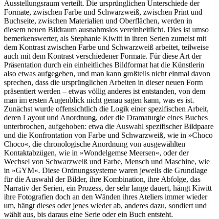
Ausstellungsraum verteilt. Die ursprünglichen Unterschiede der
Formate, zwischen Farbe und Schwarzweiß, zwischen Print und
Buchseite, zwischen Materialien und Oberflächen, werden in
diesem neuen Bildraum ausnahmslos vereinheitlicht. Dies ist umso
bemerkenswerter, als Stephanie Kiwitt in ihren Serien zumeist mit
dem Kontrast zwischen Farbe und Schwarzweiß arbeitet, teilweise
auch mit dem Kontrast verschiedener Formate. Für diese Art der
Präsentation durch ein einheitliches Bildformat hat die Künstlerin
also etwas aufgegeben, und man kann großteils nicht einmal davon
sprechen, dass die ursprünglichen Arbeiten in dieser neuen Form
präsentiert werden – etwas völlig anderes ist entstanden, von dem
man im ersten Augenblick nicht genau sagen kann, was es ist.
Zunächst wurde offensichtlich die Logik einer spezifischen Arbeit,
deren Layout und Anordnung, oder die Dramaturgie eines Buches
unterbrochen, aufgehoben: etwa die Auswahl spezifischer Bildpaare
und die Konfrontation von Farbe und Schwarzweiß, wie in »Choco
Choco«, die chronologische Anordnung von ausgewählten
Kontaktabzügen, wie in »Wondelgemse Meersen«, oder der
Wechsel von Schwarzweiß und Farbe, Mensch und Maschine, wie
in »GYM«. Diese Ordnungssysteme waren jeweils die Grundlage
für die Auswahl der Bilder, ihre Kombination, ihre Abfolge, das
Narrativ der Serien, ein Prozess, der sehr lange dauert, hängt Kiwitt
ihre Fotografien doch an den Wänden ihres Ateliers immer wieder
um, hängt dieses oder jenes wieder ab, anderes dazu, sondiert und
wählt aus, bis daraus eine Serie oder ein Buch entsteht.