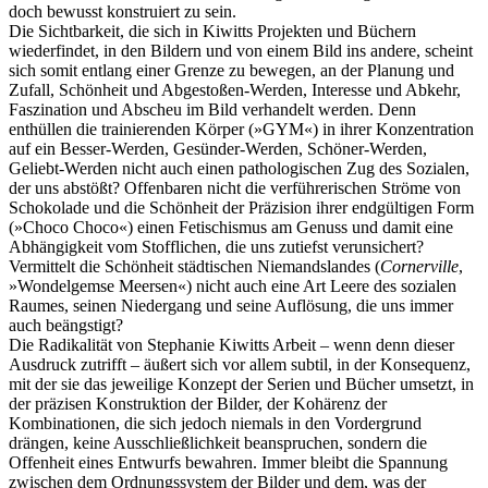
doch bewusst konstruiert zu sein.
Die Sichtbarkeit, die sich in Kiwitts Projekten und Büchern
wiederfindet, in den Bildern und von einem Bild ins andere, scheint
sich somit entlang einer Grenze zu bewegen, an der Planung und
Zufall, Schönheit und Abgestoßen-Werden, Interesse und Abkehr,
Faszination und Abscheu im Bild verhandelt werden. Denn
enthüllen die trainierenden Körper (»GYM«) in ihrer Konzentration
auf ein Besser-Werden, Gesünder-Werden, Schöner-Werden,
Geliebt-Werden nicht auch einen pathologischen Zug des Sozialen,
der uns abstößt? Offenbaren nicht die verführerischen Ströme von
Schokolade und die Schönheit der Präzision ihrer endgültigen Form
(»Choco Choco«) einen Fetischismus am Genuss und damit eine
Abhängigkeit vom Stofflichen, die uns zutiefst verunsichert?
Vermittelt die Schönheit städtischen Niemandslandes (
Cornerville
,
»Wondelgemse Meersen«) nicht auch eine Art Leere des sozialen
Raumes, seinen Niedergang und seine Auflösung, die uns immer
auch beängstigt?
Die Radikalität von Stephanie Kiwitts Arbeit – wenn denn dieser
Ausdruck zutrifft – äußert sich vor allem subtil, in der Konsequenz,
mit der sie das jeweilige Konzept der Serien und Bücher umsetzt, in
der präzisen Konstruktion der Bilder, der Kohärenz der
Kombinationen, die sich jedoch niemals in den Vordergrund
drängen, keine Ausschließlichkeit beanspruchen, sondern die
Offenheit eines Entwurfs bewahren. Immer bleibt die Spannung
zwischen dem Ordnungssystem der Bilder und dem, was der