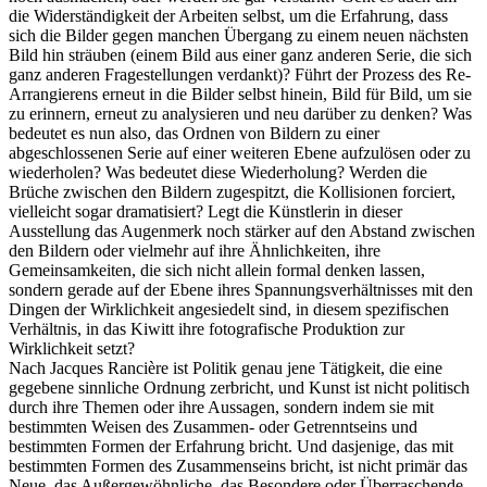
die Widerständigkeit der Arbeiten selbst, um die Erfahrung, dass
sich die Bilder gegen manchen Übergang zu einem neuen nächsten
Bild hin sträuben (einem Bild aus einer ganz anderen Serie, die sich
ganz anderen Fragestellungen verdankt)? Führt der Prozess des Re-
Arrangierens erneut in die Bilder selbst hinein, Bild für Bild, um sie
zu erinnern, erneut zu analysieren und neu darüber zu denken? Was
bedeutet es nun also, das Ordnen von Bildern zu einer
abgeschlossenen Serie auf einer weiteren Ebene aufzulösen oder zu
wiederholen? Was bedeutet diese Wiederholung? Werden die
Brüche zwischen den Bildern zugespitzt, die Kollisionen forciert,
vielleicht sogar dramatisiert? Legt die Künstlerin in dieser
Ausstellung das Augenmerk noch stärker auf den Abstand zwischen
den Bildern oder vielmehr auf ihre Ähnlichkeiten, ihre
Gemeinsamkeiten, die sich nicht allein formal denken lassen,
sondern gerade auf der Ebene ihres Spannungsverhältnisses mit den
Dingen der Wirklichkeit angesiedelt sind, in diesem spezifischen
Verhältnis, in das Kiwitt ihre fotografische Produktion zur
Wirklichkeit setzt?
Nach Jacques Rancière ist Politik genau jene Tätigkeit, die eine
gegebene sinnliche Ordnung zerbricht, und Kunst ist nicht politisch
durch ihre Themen oder ihre Aussagen, sondern indem sie mit
bestimmten Weisen des Zusammen- oder Getrenntseins und
bestimmten Formen der Erfahrung bricht. Und dasjenige, das mit
bestimmten Formen des Zusammenseins bricht, ist nicht primär das
Neue, das Außergewöhnliche, das Besondere oder Überraschende,