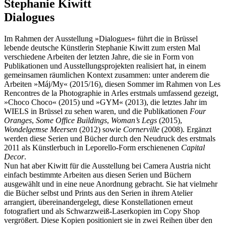
Stephanie Kiwitt
Dialogues
Im Rahmen der Ausstellung »Dialogues« führt die in Brüssel
lebende deutsche Künstlerin Stephanie Kiwitt zum ersten Mal
verschiedene Arbeiten der letzten Jahre, die sie in Form von
Publikationen und Ausstellungsprojekten realisiert hat, in einem
gemeinsamen räumlichen Kontext zusammen: unter anderem die
Arbeiten »Máj/My« (2015/16), diesen Sommer im Rahmen von Les
Rencontres de la Photographie in Arles erstmals umfassend gezeigt,
»Choco Choco« (2015) und »GYM« (2013), die letztes Jahr im
WIELS in Brüssel zu sehen waren, und die Publikationen
Four
Oranges
,
Some Office Buildings
,
Woman’s Legs
(2015),
Wondelgemse Meersen
(2012) sowie
Cornerville
(2008). Ergänzt
werden diese Serien und Bücher durch den Neudruck des erstmals
2011 als Künstlerbuch in Leporello-Form erschienenen
Capital
Decor
.
Nun hat aber Kiwitt für die Ausstellung bei Camera Austria nicht
einfach bestimmte Arbeiten aus diesen Serien und Büchern
ausgewählt und in eine neue Anordnung gebracht. Sie hat vielmehr
die Bücher selbst und Prints aus den Serien in ihrem Atelier
arrangiert, übereinandergelegt, diese Konstellationen erneut
fotografiert und als Schwarzweiß-Laserkopien im Copy Shop
vergrößert. Diese Kopien positioniert sie in zwei Reihen über den