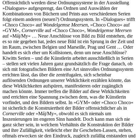
Offensichtlich werden diese Ordnungssysteme in der Ausstellung
»Dialogues« aufgesprengt, das Ordnen und Auswählen der
Kombinationen von Büchern und Prints aus verschiedenen Serien
folgt einem anderen (neuen?) Ordnungssystem. In »Dialogues« trifft
»Choco Choco« auf
Wondelgemse Meersen
, »Choco Choco« auf
»GYM«,
Cornerville
auf »Choco Choco«,
Wondelgemse Meersen
auf »Máj/My« … Neue Anschlüsse von Bild zu Bild entstehen, die
es so nie gegeben hat, jedes neue Bild ist ein Sprung in der Zeit und
im Raum, zwischen Belgien und Marseille, Prag und Gent … Oder
handelt es sich eher um Kollisionen, denn um neue Anschlüsse?
Kiwitts Serien – und die Künstlerin arbeitet ausschließlich in Serien
– stellen seit vielen Jahren ganz grundsätzlich die Frage danach, ob
sich mit fotografischen Bildern eine Art sinnvolles Ordnungssystem
errichten lässt, das über die zentrifugalen, sich scheinbar
auflösenden Ordnungen unserer Wirklichkeit erzählen könnte, das
diese Wirklichkeiten aufspüren, manifestieren oder zugänglich
machen könnte. Immer treffen die Bilder auf diese Wirklichkeiten
und errichten eine Spannung zwischen dem, was die Künstlerin
vorfindet, und den Bildern selbst. In »GYM« oder »Choco Choco«
ist sicherlich die Konstruiertheit der Bilder offensichtlicher als in
Cornerville
oder »Máj/My«, obwohl es sich niemals um
Inszenierungen im engeren Sinn handelt. Doch kann man sich nie
ganz sicher sein, in welchem Verhältnis die Konstruktion der Bilder
und ihre Zufälligkeit, vielleicht eher ihr Geschehen-Lassen, stehen,
oftmals erwecken sie den Eindruck, zugleich zufällig entstanden und