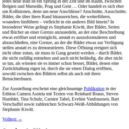
jedes neue Bild ist ein Sprung in der Zeit und im Raum, zwischen
Belgien und Marseille, Prag und Gent … Oder handelt es sich eher
um Kollisionen, denn um neue Anschlüsse? Anschnitte, Ausschnitte,
Bilder, die über ihren Rand hinausreichen, die weiterführen,
woanders hinführen – vielleicht in ein anderes Bild hinein? In
besonderer Weise gelingt es Stephanie Kiwitt, ihre Bilder, Serien
und Bücher an einer Grenze anzusiedeln, an der eine Beschreibung
etwas eröffnet und ermöglicht, anstatt es auszuformulieren und
abzuschließen, eine Grenze, an der die Bilder etwas zur Verfügung
stellen anstatt es zu demonstrieren. Diese Öffnung ereignet sich
nicht ohne zutun, sie muss in Gang gesetzt werden – durch Bilder,
die nicht zufällig entstehen und auch nicht beiläufig, die aber nicht
so tun, als wüssten sie es immer schon besser, Bilder, denen eine
Zurückhaltung eigen ist, durch die sie einen Dialog eröffnen,
sowohl zwischen den Bildern selbst als auch mit ihren
BetrachterInnen.
Zur Ausstellung erscheint eine gleichnamige
Publikation
in der
Edition Camera Austria mit Texten von Reinhard Braun, Steven
Humblet, Tina Schulz, Carsten Tabel, Eveline Vanfraussen, Bart
Verschaffel sowie zahlreichen Schwarz-Weiß-Abbildungen von
Stephanie Kiwitt.
Volltext
→