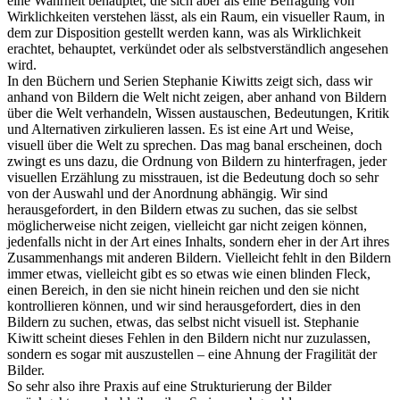
eine Wahrheit behauptet, die sich aber als eine Befragung von
Wirklichkeiten verstehen lässt, als ein Raum, ein visueller Raum, in
dem zur Disposition gestellt werden kann, was als Wirklichkeit
erachtet, behauptet, verkündet oder als selbstverständlich angesehen
wird.
In den Büchern und Serien Stephanie Kiwitts zeigt sich, dass wir
anhand von Bildern die Welt nicht zeigen, aber anhand von Bildern
über die Welt verhandeln, Wissen austauschen, Bedeutungen, Kritik
und Alternativen zirkulieren lassen. Es ist eine Art und Weise,
visuell über die Welt zu sprechen. Das mag banal erscheinen, doch
zwingt es uns dazu, die Ordnung von Bildern zu hinterfragen, jeder
visuellen Erzählung zu misstrauen, ist die Bedeutung doch so sehr
von der Auswahl und der Anordnung abhängig. Wir sind
herausgefordert, in den Bildern etwas zu suchen, das sie selbst
möglicherweise nicht zeigen, vielleicht gar nicht zeigen können,
jedenfalls nicht in der Art eines Inhalts, sondern eher in der Art ihres
Zusammenhangs mit anderen Bildern. Vielleicht fehlt in den Bildern
immer etwas, vielleicht gibt es so etwas wie einen blinden Fleck,
einen Bereich, in den sie nicht hinein reichen und den sie nicht
kontrollieren können, und wir sind herausgefordert, dies in den
Bildern zu suchen, etwas, das selbst nicht visuell ist. Stephanie
Kiwitt scheint dieses Fehlen in den Bildern nicht nur zuzulassen,
sondern es sogar mit auszustellen – eine Ahnung der Fragilität der
Bilder.
So sehr also ihre Praxis auf eine Strukturierung der Bilder