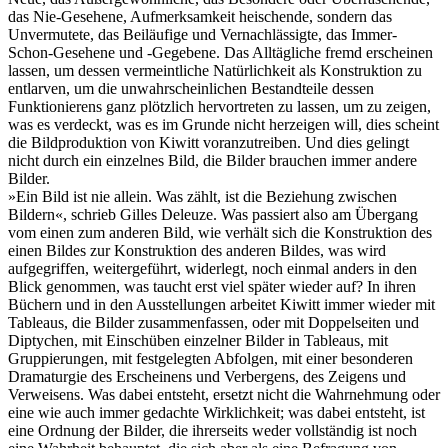
das Nie-Gesehene, Aufmerksamkeit heischende, sondern das
Unvermutete, das Beiläufige und Vernachlässigte, das Immer-
Schon-Gesehene und -Gegebene. Das Alltägliche fremd erscheinen
lassen, um dessen vermeintliche Natürlichkeit als Konstruktion zu
entlarven, um die unwahrscheinlichen Bestandteile dessen
Funktionierens ganz plötzlich hervortreten zu lassen, um zu zeigen,
was es verdeckt, was es im Grunde nicht herzeigen will, dies scheint
die Bildproduktion von Kiwitt voranzutreiben. Und dies gelingt
nicht durch ein einzelnes Bild, die Bilder brauchen immer andere
Bilder.
»Ein Bild ist nie allein. Was zählt, ist die Beziehung zwischen
Bildern«, schrieb Gilles Deleuze. Was passiert also am Übergang
vom einen zum anderen Bild, wie verhält sich die Konstruktion des
einen Bildes zur Konstruktion des anderen Bildes, was wird
aufgegriffen, weitergeführt, widerlegt, noch einmal anders in den
Blick genommen, was taucht erst viel später wieder auf? In ihren
Büchern und in den Ausstellungen arbeitet Kiwitt immer wieder mit
Tableaus, die Bilder zusammenfassen, oder mit Doppelseiten und
Diptychen, mit Einschüben einzelner Bilder in Tableaus, mit
Gruppierungen, mit festgelegten Abfolgen, mit einer besonderen
Dramaturgie des Erscheinens und Verbergens, des Zeigens und
Verweisens. Was dabei entsteht, ersetzt nicht die Wahrnehmung oder
eine wie auch immer gedachte Wirklichkeit; was dabei entsteht, ist
eine Ordnung der Bilder, die ihrerseits weder vollständig ist noch