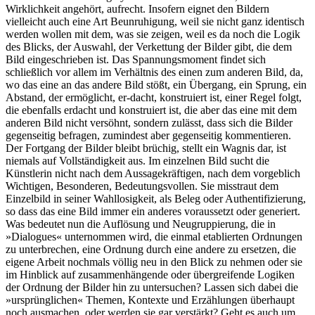
Wirklichkeit angehört, aufrecht. Insofern eignet den Bildern
vielleicht auch eine Art Beunruhigung, weil sie nicht ganz identisch
werden wollen mit dem, was sie zeigen, weil es da noch die Logik
des Blicks, der Auswahl, der Verkettung der Bilder gibt, die dem
Bild eingeschrieben ist. Das Spannungsmoment findet sich
schließlich vor allem im Verhältnis des einen zum anderen Bild, da,
wo das eine an das andere Bild stößt, ein Übergang, ein Sprung, ein
Abstand, der ermöglicht, er-dacht, konstruiert ist, einer Regel folgt,
die ebenfalls erdacht und konstruiert ist, die aber das eine mit dem
anderen Bild nicht versöhnt, sondern zulässt, dass sich die Bilder
gegenseitig befragen, zumindest aber gegenseitig kommentieren.
Der Fortgang der Bilder bleibt brüchig, stellt ein Wagnis dar, ist
niemals auf Vollständigkeit aus. Im einzelnen Bild sucht die
Künstlerin nicht nach dem Aussagekräftigen, nach dem vorgeblich
Wichtigen, Besonderen, Bedeutungsvollen. Sie misstraut dem
Einzelbild in seiner Wahllosigkeit, als Beleg oder Authentifizierung,
so dass das eine Bild immer ein anderes voraussetzt oder generiert.
Was bedeutet nun die Auflösung und Neugruppierung, die in
»Dialogues« unternommen wird, die einmal etablierten Ordnungen
zu unterbrechen, eine Ordnung durch eine andere zu ersetzen, die
eigene Arbeit nochmals völlig neu in den Blick zu nehmen oder sie
im Hinblick auf zusammenhängende oder übergreifende Logiken
der Ordnung der Bilder hin zu untersuchen? Lassen sich dabei die
»ursprünglichen« Themen, Kontexte und Erzählungen überhaupt
noch ausmachen, oder werden sie gar verstärkt? Geht es auch um