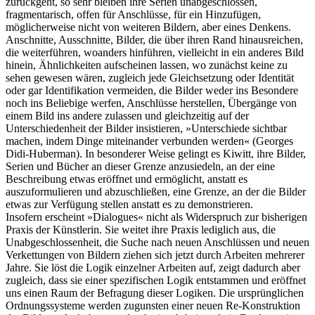
zurückgeht, so sehr bleiben ihre Serien unabgeschlossen,
fragmentarisch, offen für Anschlüsse, für ein Hinzufügen,
möglicherweise nicht von weiteren Bildern, aber eines Denkens.
Anschnitte, Ausschnitte, Bilder, die über ihren Rand hinausreichen,
die weiterführen, woanders hinführen, vielleicht in ein anderes Bild
hinein, Ähnlichkeiten aufscheinen lassen, wo zunächst keine zu
sehen gewesen wären, zugleich jede Gleichsetzung oder Identität
oder gar Identifikation vermeiden, die Bilder weder ins Besondere
noch ins Beliebige werfen, Anschlüsse herstellen, Übergänge von
einem Bild ins andere zulassen und gleichzeitig auf der
Unterschiedenheit der Bilder insistieren, »Unterschiede sichtbar
machen, indem Dinge miteinander verbunden werden« (Georges
Didi-Huberman). In besonderer Weise gelingt es Kiwitt, ihre Bilder,
Serien und Bücher an dieser Grenze anzusiedeln, an der eine
Beschreibung etwas eröffnet und ermöglicht, anstatt es
auszuformulieren und abzuschließen, eine Grenze, an der die Bilder
etwas zur Verfügung stellen anstatt es zu demonstrieren.
Insofern erscheint »Dialogues« nicht als Widerspruch zur bisherigen
Praxis der Künstlerin. Sie weitet ihre Praxis lediglich aus, die
Unabgeschlossenheit, die Suche nach neuen Anschlüssen und neuen
Verkettungen von Bildern ziehen sich jetzt durch Arbeiten mehrerer
Jahre. Sie löst die Logik einzelner Arbeiten auf, zeigt dadurch aber
zugleich, dass sie einer spezifischen Logik entstammen und eröffnet
uns einen Raum der Befragung dieser Logiken. Die ursprünglichen
Ordnungssysteme werden zugunsten einer neuen Re-Konstruktion