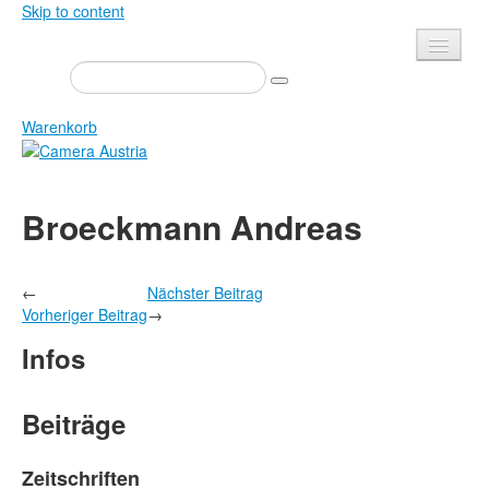
Skip to content
Presse
Veranstaltungen
Warenkorb
Newsletter
Kontakt
Home
Broeckmann Andreas
Über uns
Zeitschrift
Ausschreibungen
Ausstellungen
←
Nächster Beitrag
Shop
Bücher
Vorheriger Beitrag
→
Datenschutz
Edition
Infos
Bibliothek
Mediadaten
Camera Austria Preis
Beiträge
Fotoarchiv Pierre Bourdieu
Zeitschriften