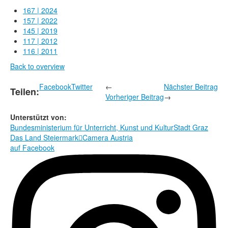
Rechtliche Informationen
167 | 2024
157 | 2022
145 | 2019
117 | 2012
116 | 2011
Back to overview
Facebook
Twitter
←
Nächster Beitrag
Teilen:
Vorheriger Beitrag
→
Unterstützt von:
Bundesministerium für Unterricht, Kunst und Kultur
Stadt Graz
Das Land Steiermark

Camera Austria
auf Facebook