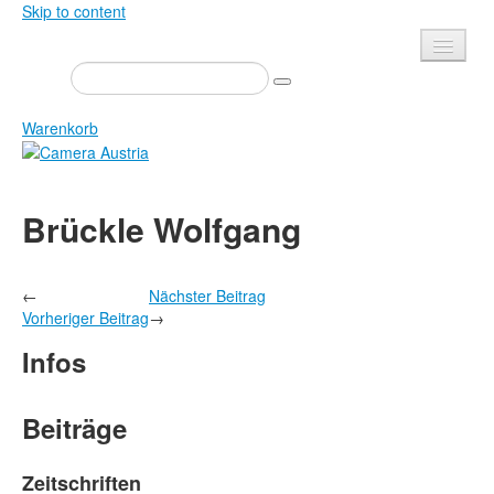
Skip to content
Presse
Veranstaltungen
Warenkorb
Newsletter
Kontakt
Home
Brückle Wolfgang
Über uns
Zeitschrift
Ausschreibungen
Ausstellungen
←
Nächster Beitrag
Shop
Bücher
Vorheriger Beitrag
→
Datenschutz
Edition
Infos
Bibliothek
Mediadaten
Camera Austria Preis
Beiträge
Fotoarchiv Pierre Bourdieu
Zeitschriften