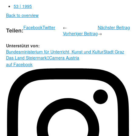
Rechtliche Informationen
53 | 1995
Back to overview
Facebook
Twitter
←
Nächster Beitrag
Teilen:
Vorheriger Beitrag
→
Unterstützt von:
Bundesministerium für Unterricht, Kunst und Kultur
Stadt Graz
Das Land Steiermark
Camera Austria

auf Facebook