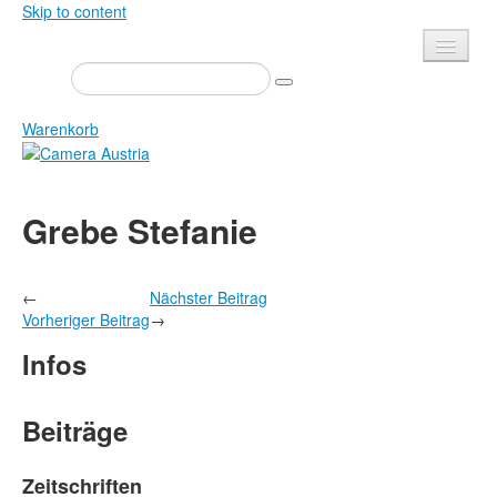
Skip to content
Presse
Veranstaltungen
Warenkorb
Newsletter
Kontakt
Home
Grebe Stefanie
Über uns
Zeitschrift
Ausschreibungen
Ausstellungen
←
Nächster Beitrag
Shop
Bücher
Vorheriger Beitrag
→
Datenschutz
Edition
Infos
Bibliothek
Mediadaten
Camera Austria Preis
Beiträge
Fotoarchiv Pierre Bourdieu
Zeitschriften