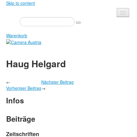
Skip to content
Presse
Veranstaltungen
Warenkorb
Newsletter
Kontakt
Home
Haug Helgard
Über uns
Zeitschrift
Ausschreibungen
Ausstellungen
←
Nächster Beitrag
Shop
Bücher
Vorheriger Beitrag
→
Datenschutz
Edition
Infos
Bibliothek
Mediadaten
Camera Austria Preis
Beiträge
Fotoarchiv Pierre Bourdieu
Zeitschriften