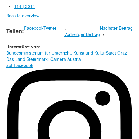
Rechtliche Informationen
114 | 2011
Back to overview
Facebook
Twitter
←
Nächster Beitrag
Teilen:
Vorheriger Beitrag
→
Unterstützt von:
Bundesministerium für Unterricht, Kunst und Kultur
Stadt Graz
Das Land Steiermark

Camera Austria
auf Facebook