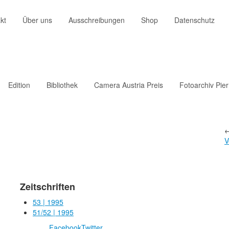
kt
Über uns
Ausschreibungen
Shop
Datenschutz
Edition
Bibliothek
Camera Austria Preis
Fotoarchiv Pie
V
Zeitschriften
53 | 1995
51/52 | 1995
Facebook
Twitter