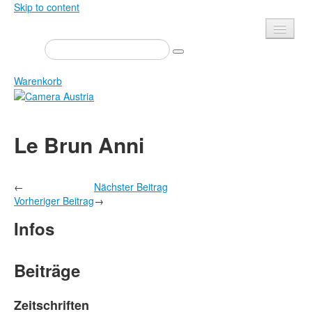
Skip to content
Presse
Veranstaltungen
Warenkorb
Newsletter
Kontakt
Home
Le Brun Anni
Über uns
Zeitschrift
Ausschreibungen
Ausstellungen
←
Nächster Beitrag
Shop
Bücher
Vorheriger Beitrag
→
Datenschutz
Edition
Infos
Bibliothek
Mediadaten
Camera Austria Preis
Beiträge
Fotoarchiv Pierre Bourdieu
Zeitschriften