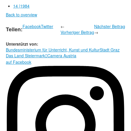
Rechtliche Informationen
14 |1984
Back to overview
Facebook
Twitter
←
Nächster Beitrag
Teilen:
Vorheriger Beitrag
→
Unterstützt von:
Bundesministerium für Unterricht, Kunst und Kultur
Stadt Graz
Das Land Steiermark
Camera Austria

auf Facebook