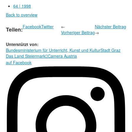
Rechtliche Informationen
64 | 1998
Back to overview
Facebook
Twitter
←
Nächster Beitrag
Teilen:
Vorheriger Beitrag
→
Unterstützt von:
Bundesministerium für Unterricht, Kunst und Kultur
Stadt Graz
Das Land Steiermark
Camera Austria

auf Facebook