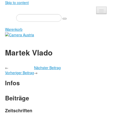
Skip to content
Presse
Veranstaltungen
Warenkorb
Newsletter
Kontakt
Home
Martek Vlado
Über uns
Zeitschrift
Ausschreibungen
Ausstellungen
←
Nächster Beitrag
Shop
Bücher
Vorheriger Beitrag
→
Datenschutz
Edition
Infos
Bibliothek
Mediadaten
Camera Austria Preis
Beiträge
Fotoarchiv Pierre Bourdieu
Zeitschriften