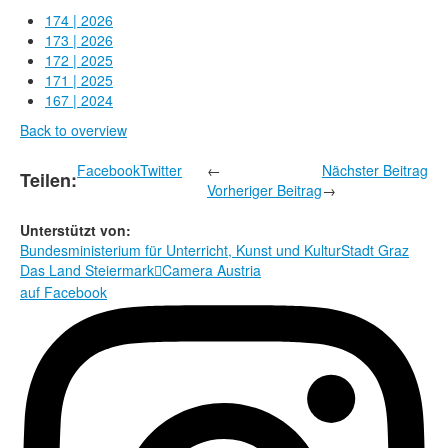
Rechtliche Informationen
174 | 2026
173 | 2026
172 | 2025
171 | 2025
167 | 2024
Back to overview
Facebook
Twitter
←
Nächster Beitrag
Teilen:
Vorheriger Beitrag
→
Unterstützt von:
Bundesministerium für Unterricht, Kunst und Kultur
Stadt Graz
Das Land Steiermark
Camera Austria

auf Facebook