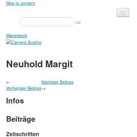
Skip to content
Presse
Veranstaltungen
Warenkorb
Newsletter
Kontakt
Home
Neuhold Margit
Über uns
Zeitschrift
Ausschreibungen
Ausstellungen
←
Nächster Beitrag
Shop
Bücher
Vorheriger Beitrag
→
Datenschutz
Edition
Infos
Bibliothek
Mediadaten
Camera Austria Preis
Beiträge
Fotoarchiv Pierre Bourdieu
Zeitschriften