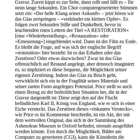
Gravur. Zuerst kippt es zur Seite, dann rollt und fällt es – für
neun lange Sekunden. Ein Chor computergenerierter Stimmen
setzt ein: »Der helle Klang seiner Ankunft« – jetzt hören wir
das Glas zerspringen – »verkündet ein kleines Opfer«. Es
folgen zwei Sekunden Stille und Dunkelheit, bevor in
leuchtenden roten Lettern der Titel »A RESTORATION«
[eine »Wiederherstellung«, »Restauration« oder
»Erneuerung«] eingeblendet wird. Dann ist der Film zu Ende.
Es bleibt die Frage, auf was sich der englische Begriff
»restoration« hier bezieht: Ist es das Erhalten oder das
Zerstören? Oder etwas dazwischen? Zwar ist das Glas
offensichtlich auf Bestand angelegt, aber dennoch imaginiert
es, so impliziert es diese Sequenz, die Möglichkeit seiner
eigenen Zerstörung. Indem das Glas zu Bruch geht,
verwirklicht sich ein in der Fragilität seines Materials und
seiner zarten Form angelegtes Potenzial. Price stellt so auch
einen Bezug zu der bedrohlichen Situation her, die in der
Gravur dargestellt ist: Diese zeigt den auf der Flucht
befindlichen Karl II, König von England, wie er sich in einer
Eiche versteckt. Das Zerstören dieses »riskanten Verstecks«,
wie Price es im Kommentar beschreibt, ist ein Akt, der mit
dem wertvollen Original, das sich in der Sammlung des
Ashmolean Museum in Oxford befindet, niemals ausgeführt
werden könnte. Erst durch die Möglichkeit, Bilder am
Computer zu generieren (CGI), kann die Künstlerin die