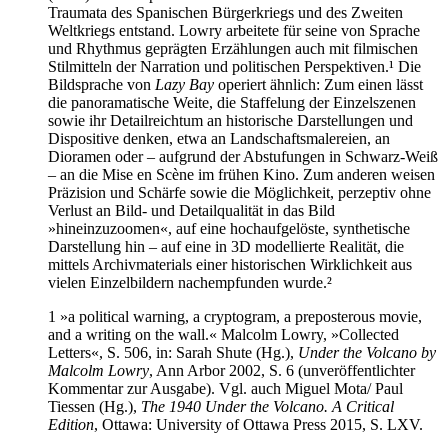
Traumata des Spanischen Bürgerkriegs und des Zweiten
Weltkriegs entstand. Lowry arbeitete für seine von Sprache
und Rhythmus geprägten Erzählungen auch mit filmischen
Stilmitteln der Narration und politischen Perspektiven.¹ Die
Bildsprache von
Lazy Bay
operiert ähnlich: Zum einen lässt
die panoramatische Weite, die Staffelung der Einzelszenen
sowie ihr Detailreichtum an historische Darstellungen und
Dispositive denken, etwa an Landschaftsmalereien, an
Dioramen oder – aufgrund der Abstufungen in Schwarz-Weiß
– an die Mise en Scène im frühen Kino. Zum anderen weisen
Präzision und Schärfe sowie die Möglichkeit, perzeptiv ohne
Verlust an Bild- und Detailqualität in das Bild
»hineinzuzoomen«, auf eine hochaufgelöste, synthetische
Darstellung hin – auf eine in 3D modellierte Realität, die
mittels Archivmaterials einer historischen Wirklichkeit aus
vielen Einzelbildern nachempfunden wurde.²
1 »a political warning, a cryptogram, a preposterous movie,
and a writing on the wall.« Malcolm Lowry, »Collected
Letters«, S. 506, in: Sarah Shute (Hg.),
Under the Volcano by
Malcolm Lowry
, Ann Arbor 2002, S. 6 (unveröffentlichter
Kommentar zur Ausgabe). Vgl. auch Miguel Mota/ Paul
Tiessen (Hg.),
The 1940 Under the Volcano. A Critical
Edition
, Ottawa: University of Ottawa Press 2015, S. LXV.