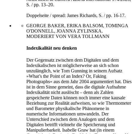
S. / pp. 13–20.
Doppelseite / spread: James Richards, S. / pp. 16-17.
GEORGE BAKER, ERIKA BALSOM, TOMINGA
O'DONNELL, JOANNA ZYLINSKA.
MODERIERT VON VERA TOLLMANN
Indexikalität neu denken
Der Gegensatz zwischen dem Digitalen und dem
Indexikalischen
ist möglicherweise an sich schon
unzulänglich, wie Tom Gun
ning in seinem Aufsatz
»What’s the Point of an Index? Or, Faking
Pho
tographs« aus dem Jahr 2004 argumentiert hat. Dies
ist in dem Sin­ne gemeint, dass die digitale Aufnahme
Indexikalität nicht auslöscht
– denn als Zahlen
gespeicherte Daten können noch immer eine kausale
Beziehung zur Realität aufweisen, so wie Thermometer
und Barometer physikalische Phänomene in
numerische Informationen umwandeln. Der
Unterschied zwischen dem Analogen und dem
Digitalen betrifft vielmehr die Speicherung und
Manipulierbarkeit.
Isa­belle Graw hat (in einem