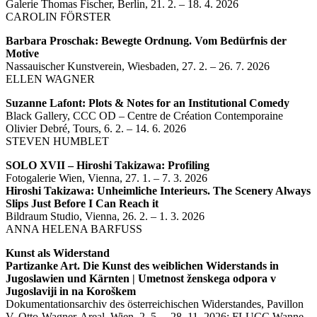
Galerie Thomas Fischer, Berlin, 21. 2. – 18. 4. 2026
CAROLIN FÖRSTER
Barbara Proschak: Bewegte Ordnung. Vom Bedürfnis der
Motive
Nassauischer Kunstverein, Wiesbaden, 27. 2. – 26. 7. 2026
ELLEN WAGNER
Suzanne Lafont: Plots & Notes for an Institutional Comedy
Black Gallery, CCC OD – Centre de Création Contemporaine
Olivier Debré, Tours, 6. 2. – 14. 6. 2026
STEVEN HUMBLET
SOLO XVII – Hiroshi Takizawa: Profiling
Fotogalerie Wien, Vienna, 27. 1. – 7. 3. 2026
Hiroshi Takizawa: Unheimliche Interieurs. The Scenery Always
Slips Just Before I Can Reach it
Bildraum Studio, Vienna, 26. 2. – 1. 3. 2026
ANNA HELENA BARFUSS
Kunst als Widerstand
Partizanke Art. Die Kunst des weiblichen Widerstands in
Jugoslawien und Kärnten | Umetnost ženskega odpora v
Jugoslaviji in na Koroškem
Dokumentationsarchiv des österreichischen Widerstandes, Pavillon
V, Otto-Wagner-Areal, Wien, 2. 5. – 28. 11. 2026; FLUCC Wanne,