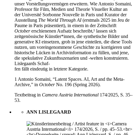
unser Vorstellungsvermögen erweitern. Wie Antonio Somaini,
Professor für Film, Medien und Theorie Visueller Kultur an
der Université Sorbonne Nouvelle in Paris und Kurator der
Ausstellung
The World Through AI
(erstmals 2025 im Jeu de
Paume in Paris präsentiert), in einem in der Zeitschrift
October
erschienenen Aufsatz beschreibt,¹ lassen sich
zeitgenössische Künstler*innen, die synthetische Bilder und
generative KI einsetzen, grob in jene einteilen, die diese Tools
nutzen, um voreingenommene Geschichte zu korrigieren und
histo­
rische Lücken in Archivinformation zu füllen, und jene,
die speku­la­tive Zukunftsszenarien und -welten konstruieren.
Lisle­gaards Schaf­-
fen fällt eindeutig in letztere Kategorie.
1 Antonio Somaini, “Latent Spaces. AI, Art and the Meta-
Archive,” in
October
No. 196 (Spring 2026).
Textbeitrag in
Camera Austria International
174/2025, S. 35–
53.
ANN LISLEGAARD