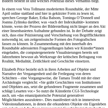
Bildern bestellt ist und welches Potenzial dieses Verhältnis birgt.
In einem von Vera Tollmann moderierten Roundtable, der Mitte
April online stattfand und hier in gekürzter Form zu lesen ist,
sprechen George Baker, Erika Balsom, Tominga O’Donnell und
Joan­na Zylinska darüber, was »nach der Indexikalität« kommen
könnte, wenn der Prozess der Bilderstellung nicht länger an den Akt
einer linsenbasierten Aufnahme gebunden ist. In der Debatte zeigt
sich, dass eine Präzisierung und Verschiebung von Begrifflichkeiten
notwendig ist, um zeitgenössische Formen des Fotografischen
fassen zu können. In Zusammenhang mit den innerhalb des
Roundtable adressierten Fragestellungen haben wir Künstler*innen
eingeladen, die computergenerierte Visualisierungen bereits seit
Jahrzehnten bewusst als Werkzeuge der kritischen Befragung von
Realität, Medialität, Zeitlichkeit und Geschichte einsetzen.
Elizabeth Price bezieht sich in ihren Arbeiten auf Objekte und
Narrative der Vergangenheit und die Freilegung von deren
Schichten – eine Vorgangsweise, die Tamara Trodd mit der einer
Archäologin vergleicht: »Sie gräbt Geschichten von Institutionen
und Objekten aus, setzt die gefundenen Fragmente zusammen und
schlägt Lesarten vor.« So nutzt die Künstlerin CGI-Technologie
auch, um »das emanzipatorische Potenzial generativer
Möglichkeiten auszuloten«. Dies manifestiert sich in immersiven
Videoinstallationen, in denen die erkundeten Objekte ein Eigenleben