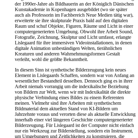
der 1990er-Jahre als Bild­hau­­­e­rin an der Königlich Dänischen
Kunstakademie in Kopenhagen ausgebildet (wo sie später
auch als Professorin im Fachbereich Neue Medien tätig war),
erweiterte sie ihre skulpturale Praxis bald
auf den digitalen
Raum und schuf Objekte, Figuren, Räume und
Licht in einer
computergenerierten Umgebung. Obwohl ihre Arbeit Sound,
Fotografie, Zeichnung, Skulptur und Licht umfasst, erlangte
Lislegaard für ihre immersiven Videoinstallationen, in denen
digitale Animation unbeständigen Welten, tierähnlichen
Kreaturen und anderen Wahrnehmungsformen Gestalt
verleiht, wohl die größte Be­kanntheit.
In diesem Sinn ist synthetische Bilderzeugung kein neues
Element in Lislegaards Schaffen, sondern war von Anfang an
we
sentlicher Bestandteil desselben. Dennoch ging es in ihrer
Arbeit
niemals vorrangig um die indexikalische Beziehung
von Bildern
zur Welt, wenn wir mit Indexikalität die direkte
physische Verbindung eines Bildes zu einem Referenten
meinen. Vielmehr sind ihre Arbei­ten mit synthetischem
Bildmaterial dem aktuellen Stand von
KI-­­Bildern um
Jahrzehnte voraus und verorten diese als aktuelle
Entwick­lung
innerhalb einer viel längeren Geschichte computerge­ne­rier­ter
Bilderzeugung. Für Lislegaard ist der Computer nicht einfach
nur ein Werkzeug zur Bilderstellung, sondern ein Instrument,
um Umgebungen und Zeitlichkeiten zu konstruieren, die