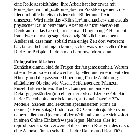
eine Rolle gespielt hätte. Ihre Arbeit hat eher etwas mit
konzeptuellen und postkonzeptuellen Praktiken gemein, die
Ideen mithilfe bereits existierender Bilder und Tex­te
umsetzen. Wird nicht das »Künstler*innenatelier« zumeist als
physischer Raum betrachtet? Aber ist es nicht ebenso ein
Denk­raum – das Gerüst, an das man Dinge hängt? Hat nicht
irgendwer einmal gesagt, das einzig Nützliche an einem
Atelier sei, dass man, sobald man einige Zeit dort verbracht
hat, tatsächlich anfangen kön­ne, sich etwas vorzustellen? Ein
Bild zum Beispiel. In dem man herumwandern kann.
Fotografien fälschen
Zunächst einmal sind da Fragen der Angemessenheit. Warum
ist ein Betonboden mit zwei Lichtquellen und einem neutralen
Hintergrund die passende Umgebung für die Abbildung
alltäglicher Objekte wie Vasen, Seifenspender, Pflanzen,
Pinsel, Bilderrahmen, Bücher, Lampen und anderen
Dekorgegenständen (um einige der »visualisierten« Objekte
in der Datenbank einer bekannten, auf qualitätsvolle 3D-
Modelle, Szenen und Texturen spezialisierten Firma zu
nennen)? Heutzutage findet man 3D-Computergrafiken von
nahe­zu allem und jedem auf der Welt und kann sie sich sofort
in einen Online-Einkaufswagen legen. Nahezu alles ist
reproduzierbar. Sie verwendet diese neuen Readymades dazu,
eine Atmosphäre zu schaffen, in der Raum (und Realität?)