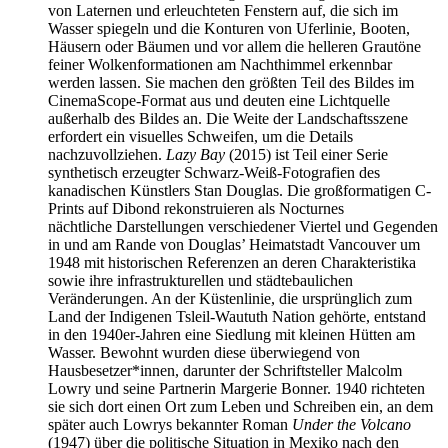
von Laternen und erleuchteten Fenstern auf, die sich im
Wasser spiegeln und die Konturen von Uferlinie, Booten,
Häusern oder Bäumen und vor allem die helleren Grautöne
feiner Wolkenformationen am Nachthimmel erkennbar
werden lassen. Sie machen den größten Teil des Bildes im
CinemaScope-Format aus und deuten eine Lichtquelle
außerhalb des Bildes an. Die Weite der Landschaftsszene
erfordert ein visuelles Schweifen, um die Details
nachzuvollziehen.
Lazy Bay
(2015) ist Teil einer Serie
synthetisch erzeugter Schwarz-Weiß-Fotografien des
kanadischen Künstlers Stan Douglas. Die großformatigen C-
Prints auf Dibond rekonstruieren als Nocturnes
nächtliche Darstellungen verschiedener Viertel und Gegenden
in und am Rande von Douglas’ Heimatstadt Vancouver um
1948 mit historischen Referenzen an deren Charakteristika
sowie ihre infrastrukturellen und städtebaulichen
Veränderungen. An der Küstenlinie, die ursprünglich zum
Land der Indigenen Tsleil-Waututh Nation gehörte, entstand
in den 1940er-Jahren eine Siedlung mit kleinen Hütten am
Wasser. Bewohnt wurden diese überwiegend von
Hausbesetzer*innen, darunter der Schriftsteller Malcolm
Lowry und seine Partnerin Margerie Bonner. 1940 richteten
sie sich dort einen Ort zum Leben und Schreiben ein, an dem
später auch Lowrys bekannter Roman
Under the Volcano
(1947) über die politische Situation in Mexiko nach den