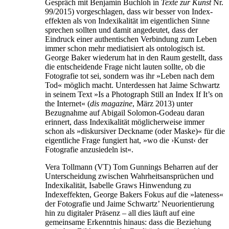
Gespräch mit Benjamin Buchloh in
Tex­te zur Kunst
Nr.
99/2015) vorgeschlagen, dass wir besser von In­
dex­­
effekten als von Indexikalität im eigentlichen Sinne
sprechen
sollten und damit angedeutet, dass der
Eindruck einer authentischen
Verbindung zum Leben
immer schon mehr mediatisiert als ontolo
gisch ist.
George Baker wiederum hat in den Raum gestellt,
dass
die entscheidende Frage nicht lauten sollte, ob die
Fotografie
tot
sei, sondern was ihr »Leben nach dem
Tod« möglich macht. Un
ter­dessen hat Jaime Schwartz
in seinem Text »Is a Photograph Still an Index If It’s on
the Internet« (
dis magazine
, März 2013) unter
Bezugnahme auf Abigail Solomon-Godeau daran
erinnert, dass I
ndexikalität möglicherweise immer
schon als »diskursiver Deck
name (oder Maske)« für die
eigentliche Frage fungiert hat, »wo die
›Kunst‹ der
Fotografie anzusiedeln ist«.
Vera Tollmann (VT) Tom Gunnings Beharren auf der
Unterscheidung zwischen Wahrheitsansprüchen und
Indexikalität, Isabelle
Graws Hinwendung zu
Indexeffekten, George Bakers Fokus auf die
»lateness«
der Fotografie und Jaime Schwartz’ Neuorientierung
hin
zu digitaler Präsenz – all dies läuft auf eine
gemeinsame Erkenntnis hinaus: dass die Beziehung