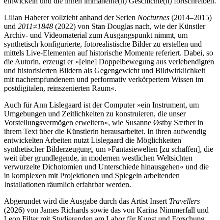
entwickeln und die ihnen immanente(n) Geschichte(n) fortschreiben.
Lilian Haberer vollzieht anhand der Serien
Nocturnes
(2014–2015)
und
2011≠1848
(2022) von Stan Douglas nach, wie der Künstler
Archiv- und Videomaterial zum Ausgangspunkt nimmt, um
synthetisch konfigurierte, fotorealistische Bilder zu erstellen und
mittels Live-Elementen auf historische Momente referiert. Dabei, so
die Autorin, erzeugt er »[eine] Doppelbewegung aus verlebendigten
und historisierten Bildern als Gegengewicht und Bildwirklichkeit
mit nachempfundenem und performativ verkörpertem Wissen im
postdigitalen, reinszenierten Raum«.
Auch für Ann Lislegaard ist der Computer »ein Instrument, um
Umgebungen und Zeitlichkeiten zu konstruieren, die unser
Vorstellungsvermögen erweitern«, wie Susanne Østby Sæther in
ihrem Text über die Künstlerin herausarbeitet. In ihren aufwendig
entwickelten Arbeiten nutzt Lislegaard die Möglichkeiten
synthetischer Bilderzeugung, um »Fantasiewelten [zu schaffen], die
weit über grundlegende, in modernen westlichen Weltsichten
verwurzelte Dichotomien und Unterschiede hinausgehen« und die
in komplexen mit Projektionen und Spiegeln arbeitenden
Installationen räumlich erfahrbar werden.
Abgerundet wird die Ausgabe durch das Artist Insert
Travellers
(2026) von James Richards sowie das von Karina Nimmerfall und
Leon Filter mit Studierenden am Labor für Kunst und Forschung